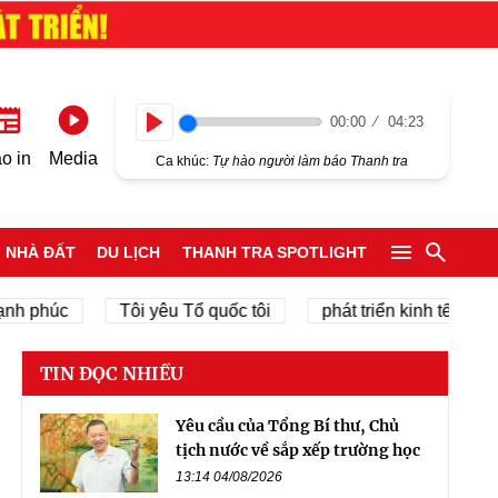
00:00
04:23
Play
o in
Media
Ca khúc:
Tự hào người làm báo Thanh tra
NHÀ ĐẤT
DU LỊCH
THANH TRA SPOTLIGHT
phúc
Tôi yêu Tổ quốc tôi
phát triển kinh tế tư nhân
TIN ĐỌC NHIỀU
Yêu cầu của Tổng Bí thư, Chủ
tịch nước về sắp xếp trường học
13:14 04/08/2026