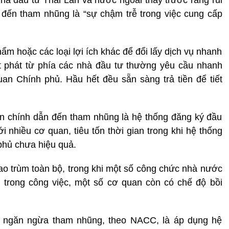
hà đầu tư Thái Lan và nước ngoài thấy trước rằng rủi
 đến tham nhũng là “sự chậm trễ trong việc cung cấp
ẩm hoặc các loại lợi ích khác để đổi lấy dịch vụ nhanh
t phát từ phía các nhà đầu tư thường yêu cầu nhanh
uan Chính phủ. Hầu hết đều sẵn sàng trả tiền để tiết
n chính dẫn đến tham nhũng là hệ thống đăng ký đầu
ới nhiều cơ quan, tiêu tốn thời gian trong khi hệ thống
 phủ chưa hiệu quả.
bao trùm toàn bộ, trong khi một số công chức nhà nước
h trong công việc, một số cơ quan còn có chế độ bồi
ể ngăn ngừa tham nhũng, theo NACC, là áp dụng hệ