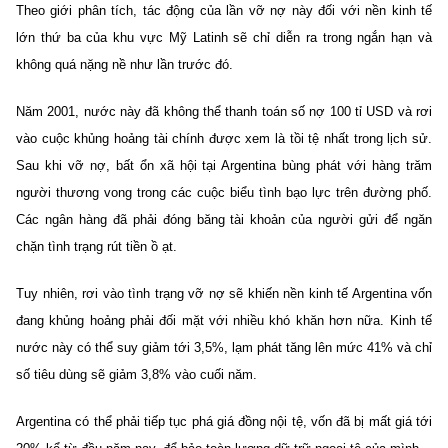
Theo giới phân tích, tác động của lần vỡ nợ này đối với nền kinh tế
lớn thứ ba của khu vực Mỹ Latinh sẽ chỉ diễn ra trong ngắn hạn và
không quá nặng nề như lần trước đó.
Năm 2001, nước này đã không thể thanh toán số nợ 100 tỉ USD và rơi
vào cuộc khủng hoảng tài chính được xem là tồi tệ nhất trong lịch sử.
Sau khi vỡ nợ, bất ổn xã hội tại Argentina bùng phát với hàng trăm
người thương vong trong các cuộc biểu tình bạo lực trên đường phố.
Các ngân hàng đã phải đóng băng tài khoản của người gửi để ngăn
chặn tình trạng rút tiền ồ ạt.
Tuy nhiên, rơi vào tình trạng vỡ nợ sẽ khiến nền kinh tế Argentina vốn
đang khủng hoảng phải đối mặt với nhiều khó khăn hơn nữa. Kinh tế
nước này có thể suy giảm tới 3,5%, lạm phát tăng lên mức 41% và chỉ
số tiêu dùng sẽ giảm 3,8% vào cuối năm.
Argentina có thể phải tiếp tục phá giá đồng nội tệ, vốn đã bị mất giá tới