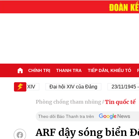
CHÍNH TRỊ
THANH TRA
TIẾP DÂN, KHIẾU TỐ
Đại hội XIV
Đại hội XIV của Đảng
23/11/1945 - 23/
Tin quốc tế
Phòng chống tham nhũng
/
Theo dõi Báo Thanh tra trên
ARF dậy sóng biển 