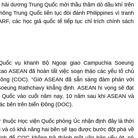
hí hải dương Trung Quốc mời thầu thăm dò dầu khí trên
hông Trung Quốc liên tục đòi đánh Philippines vì tranh
F, các học giả quốc tế tiếp tục chỉ trích chính sách
 Quốc vụ khanh Bộ Ngoại giao Campuchia Soeung
ao ASEAN đã hoàn tất việc soạn thảo các yếu tố chủ
 Đông (COC). “Giờ ASEAN đã sẵn sàng đàm phán với
Soeung Rathchavy khẳng định. ASEAN hi vọng sẽ đạt
 Quốc vào cuối năm nay, 10 năm sau khi ASEAN và
ác bên trên biển Đông (DOC).
er thuộc Học viện Quốc phòng Úc nhận định đây là thời
 và có khả năng hai bên sẽ tạo được bước đột phá về
ịnh để COC không trở thành một văn bản yếu ớt, nó