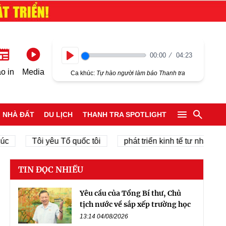
00:00
04:23
Play
o in
Media
Ca khúc:
Tự hào người làm báo Thanh tra
NHÀ ĐẤT
DU LỊCH
THANH TRA SPOTLIGHT
Tôi yêu Tổ quốc tôi
phát triển kinh tế tư nhân
c
TIN ĐỌC NHIỀU
Yêu cầu của Tổng Bí thư, Chủ
tịch nước về sắp xếp trường học
13:14 04/08/2026