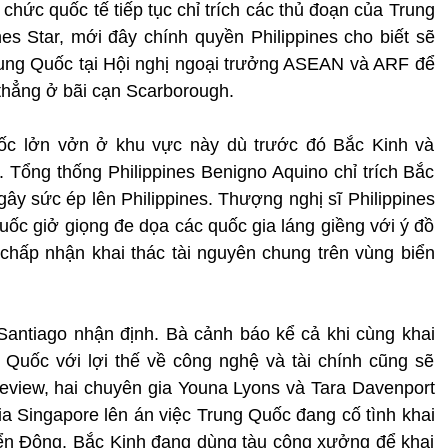
hức quốc tế tiếp tục chỉ trích các thủ đoạn của Trung
es Star, mới đây chính quyền Philippines cho biết sẽ
rung Quốc tại Hội nghị ngoại trưởng ASEAN và ARF để
 thẳng ở bãi cạn Scarborough.
uốc lởn vởn ở khu vực này dù trước đó Bắc Kinh và
y. Tổng thống Philippines Benigno Aquino chỉ trích Bắc
gây sức ép lên Philippines. Thượng nghị sĩ Philippines
uốc giở giọng đe dọa các quốc gia láng giềng với ý đồ
chấp nhận khai thác tài nguyên chung trên vùng biển
ĩ Santiago nhận định. Bà cảnh báo kể cả khi cùng khai
 Quốc với lợi thế về công nghệ và tài chính cũng sẽ
 Review, hai chuyên gia Youna Lyons và Tara Davenport
a Singapore lên án việc Trung Quốc đang cố tình khai
biển Đông. Bắc Kinh đang dùng tàu công xưởng để khai