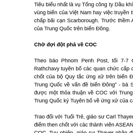
Tiêu biểu nhất là vụ Tổng công ty Dầu k
vùng biển của Việt Nam hay việc truyền t
chấp bãi cạn Scarborough. Trước thềm AR
của Trung Quốc trên biển Đông.
Chờ đợi đột phá về COC
Theo báo Phnom Penh Post, tối 7-7
Rathchavy tuyên bố các quan chức cấp c
chốt của bộ Quy tắc ứng xử trên biển
Trung Quốc về vấn đề biển Đông” - bà 
được một thỏa thuận về COC với Trung
Trung Quốc ký Tuyên bố về ứng xử của c
Trao đổi với Tuổi Trẻ, giáo sư Carl Thay
điểm then chốt với các thành viên ASEAN
COC. Tuy nhiên, giáo sư Thayer nhận đ