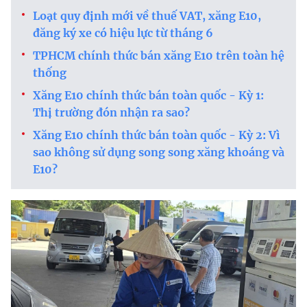
Loạt quy định mới về thuế VAT, xăng E10,
đăng ký xe có hiệu lực từ tháng 6
TPHCM chính thức bán xăng E10 trên toàn hệ
thống
Xăng E10 chính thức bán toàn quốc - Kỳ 1:
Thị trường đón nhận ra sao?
Xăng E10 chính thức bán toàn quốc - Kỳ 2: Vì
sao không sử dụng song song xăng khoáng và
E10?