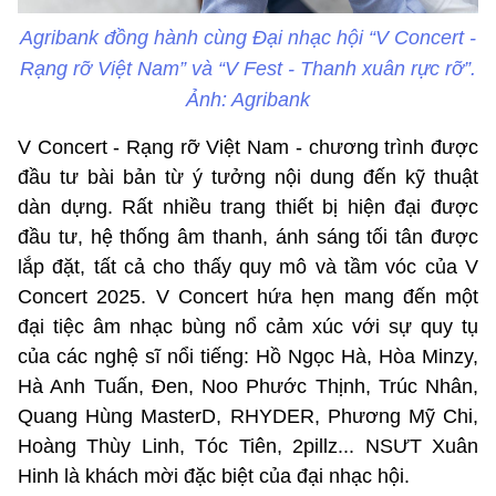
Agribank đồng hành cùng Đại nhạc hội “V Concert -
Rạng rỡ Việt Nam” và “V Fest - Thanh xuân rực rỡ”.
Ảnh: Agribank
V Concert - Rạng rỡ Việt Nam - chương trình được
đầu tư bài bản từ ý tưởng nội dung đến kỹ thuật
dàn dựng. Rất nhiều trang thiết bị hiện đại được
đầu tư, hệ thống âm thanh, ánh sáng tối tân được
lắp đặt, tất cả cho thấy quy mô và tầm vóc của V
Concert 2025. V Concert hứa hẹn mang đến một
đại tiệc âm nhạc bùng nổ cảm xúc với sự quy tụ
của các nghệ sĩ nổi tiếng: Hồ Ngọc Hà, Hòa Minzy,
Hà Anh Tuấn, Đen, Noo Phước Thịnh, Trúc Nhân,
Quang Hùng MasterD, RHYDER, Phương Mỹ Chi,
Hoàng Thùy Linh, Tóc Tiên, 2pillz... NSƯT Xuân
Hinh là khách mời đặc biệt của đại nhạc hội.