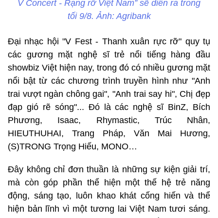
V Concert - Rạng rỡ Việt Nam” sẽ diễn ra trong
tối 9/8. Ảnh: Agribank
Đại nhạc hội "V Fest - Thanh xuân rực rỡ" quy tụ
các gương mặt nghệ sĩ trẻ nổi tiếng hàng đầu
showbiz Việt hiện nay, trong đó có nhiều gương mặt
nổi bật từ các chương trình truyền hình như "Anh
trai vượt ngàn chông gai", "Anh trai say hi", Chị đẹp
đạp gió rẽ sóng"... Đó là các nghệ sĩ BinZ, Bích
Phương, Isaac, Rhymastic, Trúc Nhân,
HIEUTHUHAI, Trang Pháp, Văn Mai Hương,
(S)TRONG Trọng Hiếu, MONO…
Đây không chỉ đơn thuần là những sự kiện giải trí,
mà còn góp phần thể hiện một thế hệ trẻ năng
động, sáng tạo, luôn khao khát cống hiến và thể
hiện bản lĩnh vì một tương lai Việt Nam tươi sáng.