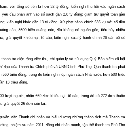
hạm; với tổng số tiền là hơn 32 tỷ đồng; kiến nghị thu hồi vào ngân sách
; yêu cầu phản ánh vào sổ sách gần 2,8 tỷ đồng; giảm trừ quyết toán gần
 đồng; kiến nghị khác gần 13 tỷ đồng. Xử phạt hành chính 535 vụ với số tiền
quảng cáo, 8600 biển quảng cáo, đĩa không có nguồn gốc; tiêu hủy nhiều
, giải quyết khiếu nại, tố cáo, kiến nghị xửa lý hành chính 26 cán bộ có
 thanh tra diện rộng việc thu, chi quản lý và sử dụng Quỹ Bảo hiểm xã hội
hỉ đạo của Thanh tra Chính phủ và UBND tỉnh Phú Thọ. Qua thanh tra phát
ần 560 triệu đồng, trong đó kiến nghị nộp ngân sách Nhà nước hơn 500 triệu
ần 13 triệu đồng.
00 lượt người, nhận 669 đơn khiếu nại, tố cáo, trong đó có 272 đơn thuộc
ục giải quyết 26 đơn còn lại…
 Nguyễn Văn Thanh ghi nhận và biểu dương những thành tích mà Thanh tra
ướng, nhiệm vụ năm 2011, đồng chí nhấn mạnh, tập thể thanh tra Phú Thọ