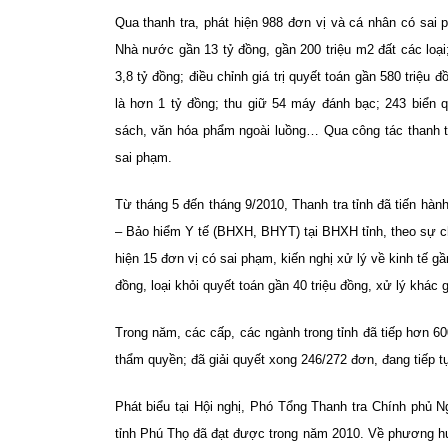
Qua thanh tra, phát hiện 988 đơn vị và cá nhân có sai p
Nhà nước gần 13 tỷ đồng, gần 200 triệu m2 đất các loại
3,8 tỷ đồng; điều chỉnh giá trị quyết toán gần 580 triệu
là hơn 1 tỷ đồng; thu giữ 54 máy đánh bạc; 243 biển 
sách, văn hóa phẩm ngoài luồng… Qua công tác thanh tra
sai phạm.
Từ tháng 5 đến tháng 9/2010, Thanh tra tỉnh đã tiến hành
– Bảo hiểm Y tế (BHXH, BHYT) tại BHXH tỉnh, theo sự c
hiện 15 đơn vị có sai phạm, kiến nghị xử lý về kinh tế g
đồng, loại khỏi quyết toán gần 40 triệu đồng, xử lý khác g
Trong năm, các cấp, các ngành trong tỉnh đã tiếp hơn 60
thẩm quyền; đã giải quyết xong 246/272 đơn, đang tiếp t
Phát biểu tại Hội nghị, Phó Tổng Thanh tra Chính phủ
tỉnh Phú Thọ đã đạt được trong năm 2010. Về phương h