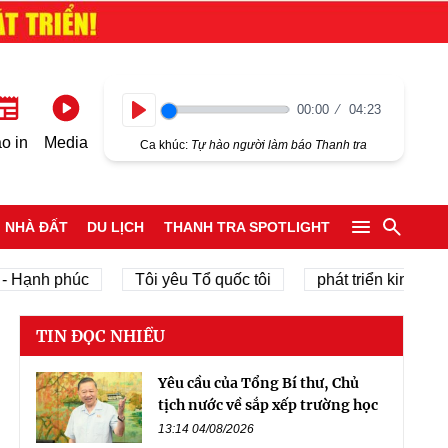
00:00
04:23
Play
o in
Media
Ca khúc:
Tự hào người làm báo Thanh tra
NHÀ ĐẤT
DU LỊCH
THANH TRA SPOTLIGHT
h phúc
Tôi yêu Tổ quốc tôi
phát triển kinh tế tư nhâ
TIN ĐỌC NHIỀU
Yêu cầu của Tổng Bí thư, Chủ
tịch nước về sắp xếp trường học
13:14 04/08/2026