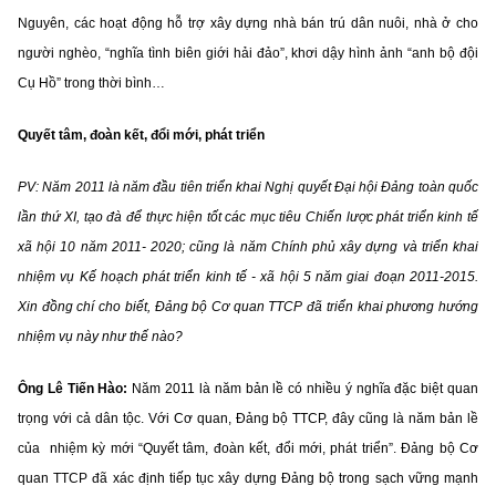
Nguyên, các hoạt động hỗ trợ xây dựng nhà bán trú dân nuôi, nhà ở cho
người nghèo, “nghĩa tình biên giới hải đảo”, khơi dậy hình ảnh “anh bộ đội
Cụ Hồ” trong thời bình…
Quyết tâm, đoàn kết, đổi mới, phát triển
PV: Năm 2011 là năm đầu tiên triển khai Nghị quyết Đại hội Đảng toàn quốc
lần thứ XI, tạo đà để thực hiện tốt các mục tiêu Chiến lược phát triển kinh tế
xã hội 10 năm 2011- 2020; cũng là năm Chính phủ xây dựng và triển khai
nhiệm vụ Kế hoạch phát triển kinh tế - xã hội 5 năm giai đoạn 2011-2015.
Xin đồng chí cho biết, Đảng bộ Cơ quan TTCP đã triển khai phương hướng
nhiệm vụ này như thế nào?
Ông Lê Tiến Hào:
Năm 2011 là năm bản lề có nhiều ý nghĩa đặc biệt quan
trọng với cả dân tộc. Với Cơ quan, Đảng bộ TTCP, đây cũng là năm bản lề
của nhiệm kỳ mới “Quyết tâm, đoàn kết, đổi mới, phát triển”. Đảng bộ Cơ
quan TTCP đã xác định tiếp tục xây dựng Đảng bộ trong sạch vững mạnh