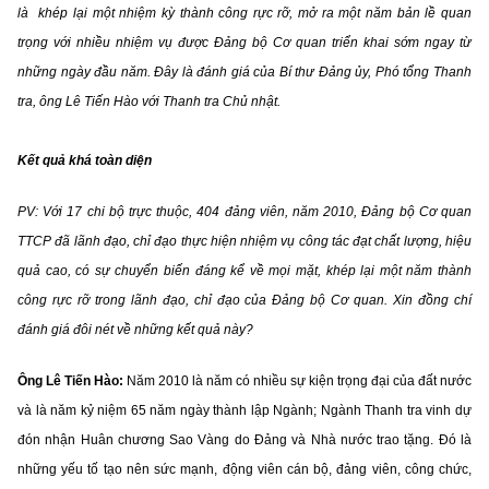
là khép lại một nhiệm kỳ thành công rực rỡ, mở ra một năm bản lề quan
trọng với nhiều nhiệm vụ được Đảng bộ Cơ quan triển khai sớm ngay từ
những ngày đầu năm. Đây là đánh giá của Bí thư Đảng ủy, Phó tổng Thanh
tra, ông Lê Tiến Hào với Thanh tra Chủ nhật.
Kết quả khá toàn diện
PV: Với 17 chi bộ trực thuộc, 404 đảng viên, năm 2010, Đảng bộ Cơ quan
TTCP đã lãnh đạo, chỉ đạo thực hiện nhiệm vụ công tác đạt chất lượng, hiệu
quả cao, có sự chuyển biến đáng kể về mọi mặt, khép lại một năm thành
công rực rỡ trong lãnh đạo, chỉ đạo của Đảng bộ Cơ quan. Xin đồng chí
đánh giá đôi nét về những kết quả này?
Ông Lê Tiến Hào:
Năm 2010 là năm có nhiều sự kiện trọng đại của đất nước
và là năm kỷ niệm 65 năm ngày thành lập Ngành; Ngành Thanh tra vinh dự
đón nhận Huân chương Sao Vàng do Đảng và Nhà nước trao tặng. Đó là
những yếu tố tạo nên sức mạnh, động viên cán bộ, đảng viên, công chức,