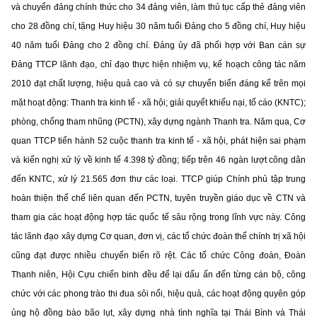
và chuyển đảng chính thức cho 34 đảng viên, làm thủ tục cấp thẻ đảng viên
cho 28 đồng chí, tặng Huy hiệu 30 năm tuổi Đảng cho 5 đồng chí, Huy hiệu
40 năm tuổi Đảng cho 2 đồng chí. Đảng ủy đã phối hợp với Ban cán sự
Đảng TTCP lãnh đạo, chỉ đạo thực hiện nhiệm vụ, kế hoạch công tác năm
2010 đạt chất lượng, hiệu quả cao và có sự chuyển biến đáng kể trên mọi
mặt hoạt động: Thanh tra kinh tế - xã hội; giải quyết khiếu nại, tố cáo (KNTC);
phòng, chống tham nhũng (PCTN), xây dựng ngành Thanh tra. Năm qua, Cơ
quan TTCP tiến hành 52 cuộc thanh tra kinh tế - xã hội, phát hiện sai phạm
và kiến nghị xử lý về kinh tế 4.398 tỷ đồng; tiếp trên 46 ngàn lượt công dân
đến KNTC, xử lý 21.565 đơn thư các loại. TTCP giúp Chính phủ tập trung
hoàn thiện thể chế liên quan đến PCTN, tuyên truyền giáo dục về CTN và
tham gia các hoạt động hợp tác quốc tế sâu rộng trong lĩnh vực này. Công
tác lãnh đạo xây dựng Cơ quan, đơn vị, các tổ chức đoàn thể chính trị xã hội
cũng đạt được nhiều chuyển biến rõ rệt. Các tổ chức Công đoàn, Đoàn
Thanh niên, Hội Cựu chiến binh đều để lại dấu ấn đến từng cán bộ, công
chức với các phong trào thi đua sôi nổi, hiệu quả, các hoạt động quyên góp
ủng hộ đồng bào bão lụt, xây dựng nhà tình nghĩa tại Thái Bình và Thái