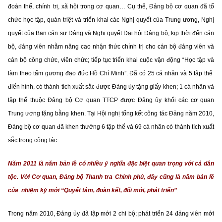
đoàn thể, chính trị, xã hội trong cơ quan… Cụ thể, Đảng bộ cơ quan đã tổ
chức học tập, quán triệt và triển khai các Nghị quyết của Trung ương, Nghị
quyết của Ban cán sự Đảng và Nghị quyết Đại hội Đảng bộ, kịp thời đến cán
bộ, đảng viên nhằm nâng cao nhận thức chính trị cho cán bộ đảng viên và
cán bộ công chức, viên chức; tiếp tục triển khai cuộc vận động “Học tập và
làm theo tấm gương đạo đức Hồ Chí Minh”. Đã có 25 cá nhân và 5 tập thể
điển hình, có thành tích xuất sắc được Đảng ủy tặng giấy khen; 1 cá nhân và
tập thể thuộc Đảng bộ Cơ quan TTCP được Đảng ủy khối các cơ quan
Trung ương tặng bằng khen. Tại Hội nghị tổng kết công tác Đảng năm 2010,
Đảng bộ cơ quan đã khen thưởng 6 tập thể và 69 cá nhân có thành tích xuất
sắc trong công tác.
Năm 2011 là năm bản lề có nhiều ý nghĩa đặc biệt quan trọng với cả dân
tộc. Với Cơ quan, Đảng bộ Thanh tra Chính phủ, đây cũng là năm bản lề
của nhiệm kỳ mới “Quyết tâm, đoàn kết, đổi mới, phát triển”
.
Trong năm 2010, Đảng ủy đã lập mới 2 chi bộ; phát triển 24 đảng viên mới