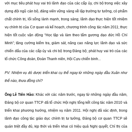
với mục tiêu phát huy vai trò lãnh đạo của các cấp ủy, chi bộ trong việc xây
dựng đội ngũ cán bộ, đảng viên vững vàng về lập trường tư tưởng, có phẩm
chất chính trị, lối sống lành mạnh, trong sáng; lãnh đạo thực hiện tốt nhiệm
vụ chính trị của Cơ quan và kế hoạch, chương trình công tác năm 2011; thực
hiện tốt cuộc vận động “Học tập và làm theo tấm gương đạo đức Hồ Chí
Minh”; tăng cường kiểm tra, giám sát, nâng cao năng lực lãnh đạo và sức
chiến đấu của các cấp ủy và chi bộ trong Đảng bộ; phát huy vai trò của các
tổ chức Công đoàn, Đoàn Thanh niên, Hội Cựu chiến binh...
PV: Nhiệm vụ đó được triển khai cụ thể ngay từ những ngày đầu Xuân như
thế nào, thưa đồng chí?
Ông Lê Tiến Hào:
Khác với các năm trước, ngay từ những ngày đầu năm,
Đảng bộ cơ quan TTCP đã tổ chức Hội nghị tổng kết công tác năm 2010 và
triển khai phương hướng, nhiệm vụ năm 2011. Hội nghị đã xác định, trong
lãnh đạo công tác giáo dục chính trị tư tưởng, Đảng bộ cơ quan TTCP sẽ
quán triệt đầy đủ, kịp thời và triển khai có hiệu quả Nghị quyết, Chỉ thị của