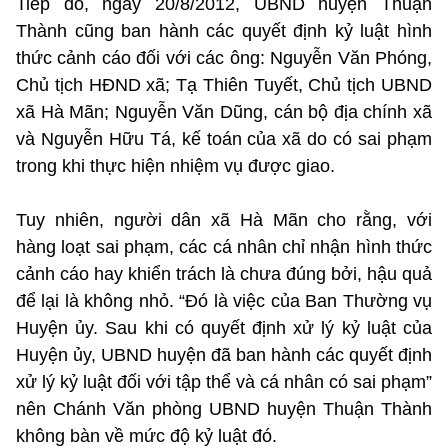
Tiếp đó, ngày 20/8/2012, UBND huyện Thuận
Thành cũng ban hành các quyết định kỷ luật hình
thức cảnh cáo đối với các ông: Nguyễn Văn Phóng,
Chủ tịch HĐND xã; Tạ Thiên Tuyết, Chủ tịch UBND
xã Hà Mãn; Nguyễn Văn Dũng, cán bộ địa chính xã
và Nguyễn Hữu Tá, kế toán của xã do có sai phạm
trong khi thực hiện nhiệm vụ được giao.
Tuy nhiên, người dân xã Hà Mãn cho rằng, với
hàng loạt sai phạm, các cá nhân chỉ nhận hình thức
cảnh cáo hay khiển trách là chưa đúng bởi, hậu quả
để lại là không nhỏ. “Đó là việc của Ban Thường vụ
Huyện ủy. Sau khi có quyết định xử lý kỷ luật của
Huyện ủy, UBND huyện đã ban hành các quyết định
xử lý kỷ luật đối với tập thể và cá nhân có sai phạm”
nên Chánh Văn phòng UBND huyện Thuận Thành
không bàn về mức độ kỷ luật đó.