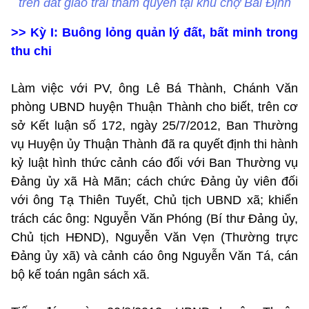
trên đất giao trái thẩm quyền tại khu chợ Bãi Định
>>
Kỳ I: Buông lỏng quản lý đất, bất minh trong
thu chi
Làm việc với PV, ông Lê Bá Thành, Chánh Văn
phòng UBND huyện Thuận Thành cho biết, trên cơ
sở Kết luận số 172, ngày 25/7/2012, Ban Thường
vụ Huyện ủy Thuận Thành đã ra quyết định thi hành
kỷ luật hình thức cảnh cáo đối với Ban Thường vụ
Đảng ủy xã Hà Mãn; cách chức Đảng ủy viên đối
với ông Tạ Thiên Tuyết, Chủ tịch UBND xã; khiển
trách các ông: Nguyễn Văn Phóng (Bí thư Đảng ủy,
Chủ tịch HĐND), Nguyễn Văn Vẹn (Thường trực
Đảng ủy xã) và cảnh cáo ông Nguyễn Văn Tá, cán
bộ kế toán ngân sách xã.