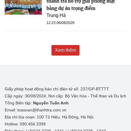
thanh tra hỗ trợ giải phóng mặt
bằng dự án trọng điểm
Trung Hà
12:23 06/08/2026
Xem thêm
Giấy phép hoạt động báo chí điện tử số: 237/GP-BTTTT
Cấp ngày: 30/08/2024; Nơi cấp: Bộ Văn hóa - Thể thao và Du lịch
Tổng Biên tập:
Nguyễn Tuấn Anh
Email: toasoan@thanhtra.com.vn
Địa chỉ tòa soạn: 100 Tô Hiệu, Hà Đông, Hà Nội.
Hotline: 090.456.3399
Điện thoại: (+84)24 3728 - 1341 / (+84)24 3728 - 1342