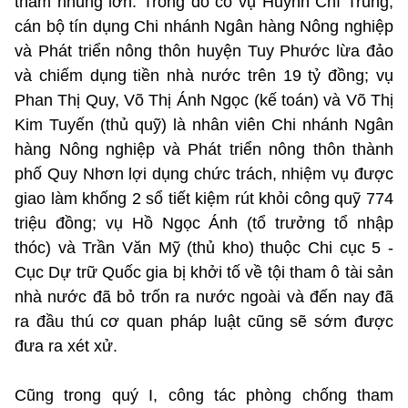
tham nhũng lớn. Trong đó có vụ Huỳnh Chí Trung,
cán bộ tín dụng Chi nhánh Ngân hàng Nông nghiệp
và Phát triển nông thôn huyện Tuy Phước lừa đảo
và chiếm dụng tiền nhà nước trên 19 tỷ đồng; vụ
Phan Thị Quy, Võ Thị Ánh Ngọc (kế toán) và Võ Thị
Kim Tuyến (thủ quỹ) là nhân viên Chi nhánh Ngân
hàng Nông nghiệp và Phát triển nông thôn thành
phố Quy Nhơn lợi dụng chức trách, nhiệm vụ được
giao làm khống 2 sổ tiết kiệm rút khỏi công quỹ 774
triệu đồng; vụ Hồ Ngọc Ánh (tổ trưởng tổ nhập
thóc) và Trần Văn Mỹ (thủ kho) thuộc Chi cục 5 -
Cục Dự trữ Quốc gia bị khởi tố về tội tham ô tài sản
nhà nước đã bỏ trốn ra nước ngoài và đến nay đã
ra đầu thú cơ quan pháp luật cũng sẽ sớm được
đưa ra xét xử.
Cũng trong quý I, công tác phòng chống tham