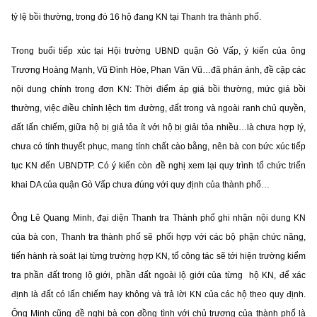
tỷ lệ bồi thường, trong đó 16 hộ đang KN tại Thanh tra thành phố.
Trong buổi tiếp xúc tại Hội trường UBND quận Gò Vấp, ý kiến của ông
Trương Hoàng Mạnh, Vũ Đình Hòe, Phan Văn Vũ…đã phản ánh, đề cập các
nội dung chính trong đơn KN: Thời điểm áp giá bồi thường, mức giá bồi
thường, việc điều chỉnh lệch tim đường, đất trong và ngoài ranh chủ quyền,
đất lấn chiếm, giữa hộ bị giả tỏa ít với hộ bị giải tỏa nhiều…là chưa hợp lý,
chưa có tính thuyết phục, mang tính chất cào bằng, nên bà con bức xúc tiếp
tục KN đến UBNDTP. Có ý kiến còn đề nghị xem lại quy trình tổ chức triển
khai DA của quận Gò Vấp chưa đúng với quy định của thành phố…
Ông Lê Quang Minh, đại diện Thanh tra Thành phố ghi nhận nội dung KN
của bà con, Thanh tra thành phố sẽ phối hợp với các bộ phận chức năng,
tiến hành rà soát lại từng trường hợp KN, tổ công tác sẽ tới hiện trường kiểm
tra phần đất trong lộ giới, phần đất ngoài lộ giới của từng hộ KN, để xác
định là đất có lấn chiếm hay không và trả lời KN của các hộ theo quy định.
Ông Minh cũng đề nghị bà con đồng tình với chủ trương của thành phố là