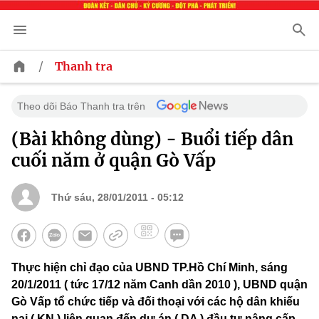
/
Thanh tra
Theo dõi Báo Thanh tra trên
(Bài không dùng) - Buổi tiếp dân
cuối năm ở quận Gò Vấp
Thứ sáu, 28/01/2011 - 05:12
Thực hiện chỉ đạo của UBND TP.Hồ Chí Minh, sáng
20/1/2011 ( tức 17/12 năm Canh dần 2010 ), UBND quận
Gò Vấp tổ chức tiếp và đối thoại với các hộ dân khiếu
nại ( KN ) liên quan đến dự án ( DA ) đầu tư nâng cấp