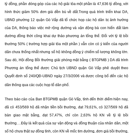
tỷ đồng, phần đóng góp của các hộ giải tỏa một phần là 47,636 tỷ đồng, với
hình thức giảm 50% đơn giá đền bù về đất.Trong quá trình triển khai DA,
UBND phường 12 quận Gò Vấp đã tổ chức họp các hộ dân bị ảnh hưởng
của DA, thông báo việc mở rộng đường và vận động bà con hiến đất làm
đường đồng thời công khai dự thảo phương án tổng thể. Đối với tỷ lệ bồi
thường 50% ( trường hợp giải tỏa một phần ) vẫn còn có ý kiến của người
dân chưa thống nhất nhưng số hộ không đồng ý chiếm số lượng không lớn.
Sau đó, Hội đồng Bồi thường giải phóng mặt bằng ( BTGPMB ) DA đã trình
Phương án tổng thể được Chủ tịch UBND quận Gò Vấp phê duyệt theo
Quyết định số 240/QĐ-UBND ngày 27/3/2006 và được công bố đến các hộ
dân thông qua các cuộc họp tổ dân phố.
Theo báo cáo của Ban BTGPMB quận Gò Vấp, tính đến thời điểm hiện nay,
đã có 453/569 hộ đã nhận tiền bồi thường, đạt 79,61%, có 327/569 hộ đã
bàn giao mặt bằng, đạt 57,47%, chỉ còn 2,63% hộ KN về tỷ lệ bồi
thường….Đây là kết quả của sự vận động và đồng thuận của nhân dân, một
số hộ chưa thật sự đồng tình, còn KN về mốc tim đường, đơn giá bồi thường,