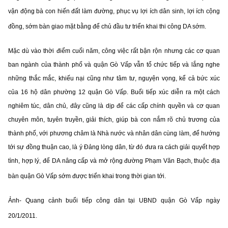
vận động bà con hiến đất làm đường, phục vụ lợi ích dân sinh, lợi ích cộng
đồng, sớm bàn giao mặt bằng để chủ đầu tư triển khai thi công DA sớm.
Mặc dù vào thời điểm cuối năm, công việc rất bận rộn nhưng các cơ quan
ban ngành của thành phố và quận Gò Vấp vẫn tổ chức tiếp và lắng nghe
những thắc mắc, khiếu nại cũng như tâm tư, nguyện vọng, kể cả bức xúc
của 16 hộ dân phường 12 quận Gò Vấp. Buổi tiếp xúc diễn ra một cách
nghiêm túc, dân chủ, đây cũng là dịp để các cấp chính quyền và cơ quan
chuyên môn, tuyên truyền, giải thích, giúp bà con nắm rõ chủ trương của
thành phố, với phương châm là Nhà nước và nhân dân cùng làm, để hướng
tới sự đồng thuận cao, là ý Đảng lòng dân, từ đó đưa ra cách giải quyết hợp
tình, hợp lý, để DA nâng cấp và mở rộng đường Phạm Văn Bạch, thuộc địa
bàn quận Gò Vấp sớm được triển khai trong thời gian tới.
Ảnh- Quang cảnh buổi tiếp công dân tại UBND quận Gò Vấp ngày
20/1/2011.