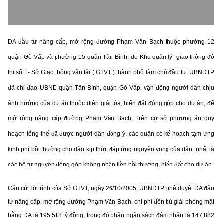
DA đầu tư nâng cấp, mở rộng đường Phạm Văn Bạch thuộc phường 12
quận Gò Vấp và phường 15 quận Tân Bình, do Khu quản lý giao thông đô
thị số 1- Sở Giao thông vận tải ( GTVT ) thành phố làm chủ đầu tư, UBNDTP
đã chỉ đạo UBND quận Tân Bình, quận Gò Vấp, vận động người dân chịu
ảnh hưởng của dự án thuộc diện giải tỏa, hiến đất đóng góp cho dự án, để
mở rộng nâng cấp đường Phạm Văn Bạch. Trên cơ sở phương án quy
hoạch tổng thể đã được người dân đồng ý, các quận có kế hoạch tạm ứng
kinh phí bồi thường cho dân kịp thời, đáp ứng nguyện vọng của dân, nhất là
các hộ tự nguyện đóng góp không nhận tiền bồi thường, hiến đất cho dự án.
Căn cứ Tờ trình của Sở GTVT, ngày 26/10/2005, UBNDTP phê duyệt DA đầu
tư nâng cấp, mở rộng đường Phạm Văn Bạch, chi phí đền bù giải phóng mặt
bằng DA là 195,518 tỷ đồng, trong đó phần ngân sách đảm nhận là 147,882