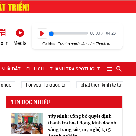
00:00
04:23
Play
o in
Media
Ca khúc:
Tự hào người làm báo Thanh tra
NHÀ ĐẤT
DU LỊCH
THANH TRA SPOTLIGHT
Tôi yêu Tổ quốc tôi
phát triển kinh tế tư nhân
TIN ĐỌC NHIỀU
Tây Ninh: Công bố quyết định
thanh tra hoạt động kinh doanh
vàng trang sức, mỹ nghệ tại 5