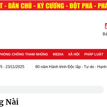
Bá
PHÒNG CHỐNG THAM NHŨNG
MEDIA
XÃ HỘI
PHÁP LUẬT
3/11/2025
80 năm Hành trình Độc lập - Tự do - Hạnh phúc
g Nài