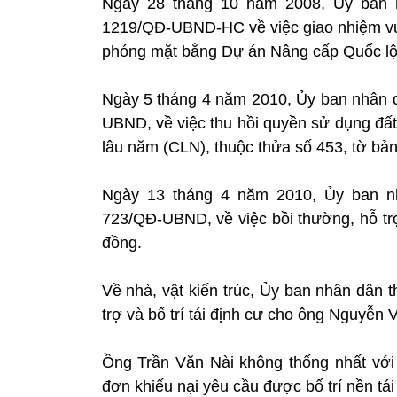
Ngày 28 tháng 10 năm 2008, Ủy ban 
1219/QĐ-UBND-HC về việc giao nhiệm vụ t
phóng mặt bằng Dự án Nâng cấp Quốc lộ
Ngày 5 tháng 4 năm 2010, Ủy ban nhân 
UBND, về việc thu hồi quyền sử dụng đất
lâu năm (CLN), thuộc thửa số 453, tờ bản
Ngày 13 tháng 4 năm 2010, Ủy ban n
723/QĐ-UBND, về việc bồi thường, hỗ trợ
đồng.
Về nhà, vật kiến trúc, Ủy ban nhân dân 
trợ và bố trí tái định cư cho ông Nguyễ
Ồng Trần Văn Nài không thống nhất với 
đơn khiếu nại yêu cầu được bố trí nền tái