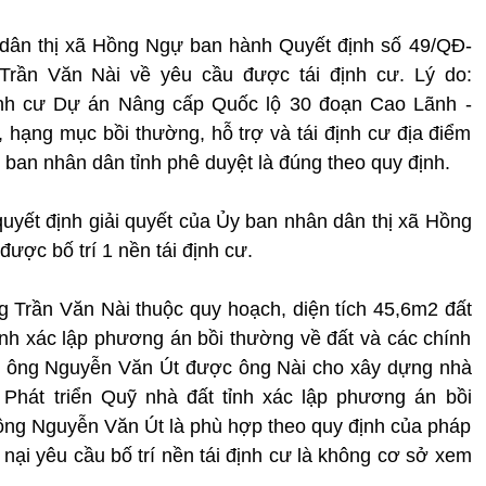
dân thị xã Hồng Ngự ban hành Quyết định số 49/QĐ-
rần Văn Nài về yêu cầu được tái định cư. Lý do:
định cư Dự án Nâng cấp Quốc lộ 30 đoạn Cao Lãnh -
 hạng mục bồi thường, hỗ trợ và tái định cư địa điểm
ban nhân dân tỉnh phê duyệt là đúng theo quy định.
uyết định giải quyết của Ủy ban nhân dân thị xã Hồng
được bố trí 1 nền tái định cư.
g Trần Văn Nài thuộc quy hoạch, diện tích 45,6m2 đất
ỉnh xác lập phương án bồi thường về đất và các chính
ng ông Nguyễn Văn Út được ông Nài cho xây dựng nhà
Phát triển Quỹ nhà đất tỉnh xác lập phương án bồi
o ông Nguyễn Văn Út là phù hợp theo quy định của pháp
 nại yêu cầu bố trí nền tái định cư là không cơ sở xem