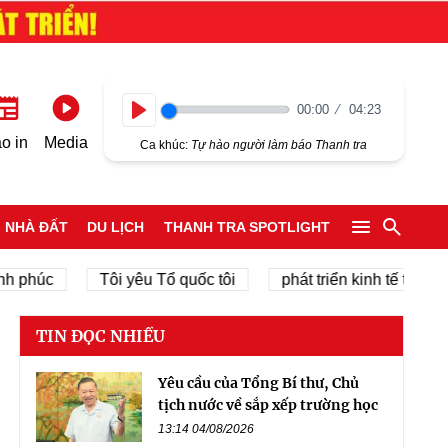
00:00
04:23
Play
o in
Media
Ca khúc:
Tự hào người làm báo Thanh tra
NHÀ ĐẤT
DU LỊCH
THANH TRA SPOTLIGHT
úc
Tôi yêu Tổ quốc tôi
phát triển kinh tế tư nhân
TIN ĐỌC NHIỀU
Yêu cầu của Tổng Bí thư, Chủ
tịch nước về sắp xếp trường học
13:14 04/08/2026