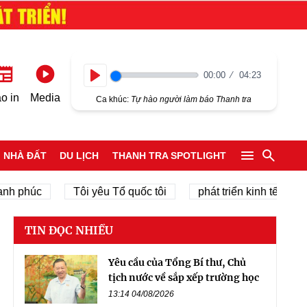
00:00
04:23
Play
o in
Media
Ca khúc:
Tự hào người làm báo Thanh tra
NHÀ ĐẤT
DU LỊCH
THANH TRA SPOTLIGHT
phúc
Tôi yêu Tổ quốc tôi
phát triển kinh tế tư nhân
TIN ĐỌC NHIỀU
Yêu cầu của Tổng Bí thư, Chủ
tịch nước về sắp xếp trường học
13:14 04/08/2026