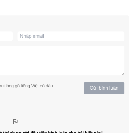
ui lòng gõ tiếng Việt có dấu.
Gửi bình luận
ở thành người đầu tiên bình luận cho bài biết này!