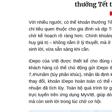
thưởng Tết t
Với nhiều người, có thể khoản thưởng T
chi tiêu quen thuộc cho gia đình và dịp T
chờ kế hoạch rõ ràng hơn. Chính khoảng 
huy giá trị – không nằm ở lý thuyết, mà ở
sinh lời, vừa sẵn sàng khi cần.
iDepo của VIB được thiết kế cho đúng n
khách hàng có thể chủ động gửi iDepo t
7,4%/năm (tùy phân khúc), nhận lãi định 
thay đổi, khoản iDepo hoàn toàn có thể
nhuận đã tích lũy. Toàn bộ quá trình từ
trực tuyến trên ứng dụng MyVIB, giúp dò
mà còn sinh lời trong lúc chờ cơ hội.