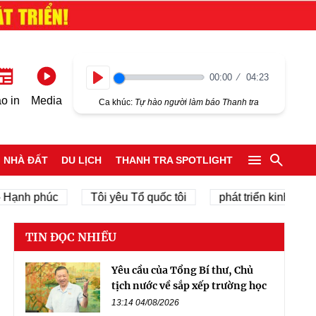
00:00
04:23
Play
o in
Media
Ca khúc:
Tự hào người làm báo Thanh tra
NHÀ ĐẤT
DU LỊCH
THANH TRA SPOTLIGHT
h phúc
Tôi yêu Tổ quốc tôi
phát triển kinh tế tư nhâ
TIN ĐỌC NHIỀU
Yêu cầu của Tổng Bí thư, Chủ
tịch nước về sắp xếp trường học
13:14 04/08/2026