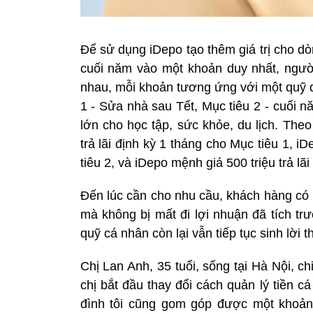
Để sử dụng iDepo tạo thêm giá trị cho dò
cuối năm vào một khoản duy nhất, người
nhau, mỗi khoản tương ứng với một quỹ dự
1 - Sửa nhà sau Tết, Mục tiêu 2 - cuối 
lớn cho học tập, sức khỏe, du lịch. The
trả lãi định kỳ 1 tháng cho Mục tiêu 1, i
tiêu 2, và iDepo mệnh giá 500 triệu trả lã
Đến lúc cần cho nhu cầu, khách hàng có
mà không bị mất đi lợi nhuận đã tích tr
quỹ cá nhân còn lại vẫn tiếp tục sinh lời 
Chị Lan Anh, 35 tuổi, sống tại Hà Nội, ch
chị bắt đầu thay đổi cách quản lý tiền 
đình tôi cũng gom góp được một khoản 