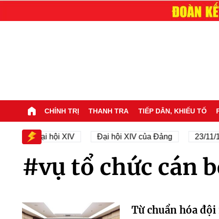
CHÍNH TRỊ
THANH TRA
TIẾP DÂN, KHIẾU TỐ
V
Đại hội XIV
Đại hội XIV của Đảng
23/11/194
#vụ tổ chức cán b
Từ chuẩn hóa đội