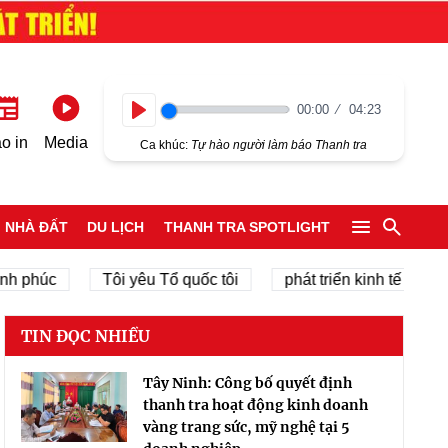
00:00
04:23
Play
o in
Media
Ca khúc:
Tự hào người làm báo Thanh tra
NHÀ ĐẤT
DU LỊCH
THANH TRA SPOTLIGHT
 phúc
Tôi yêu Tổ quốc tôi
phát triển kinh tế tư nhân
TIN ĐỌC NHIỀU
Tây Ninh: Công bố quyết định
thanh tra hoạt động kinh doanh
vàng trang sức, mỹ nghệ tại 5