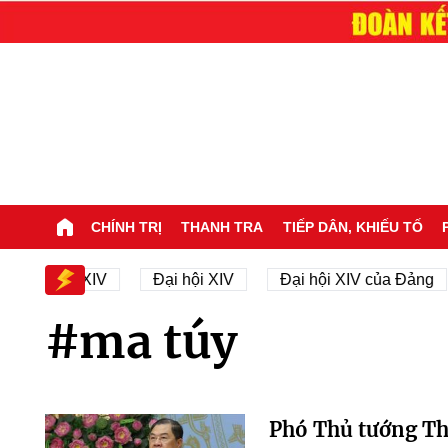
CHÍNH TRỊ
THANH TRA
TIẾP DÂN, KHIẾU TỐ
ại hội XIV
Đại hội XIV
Đại hội XIV của Đảng
#ma túy
Phó Thủ tướng Thư