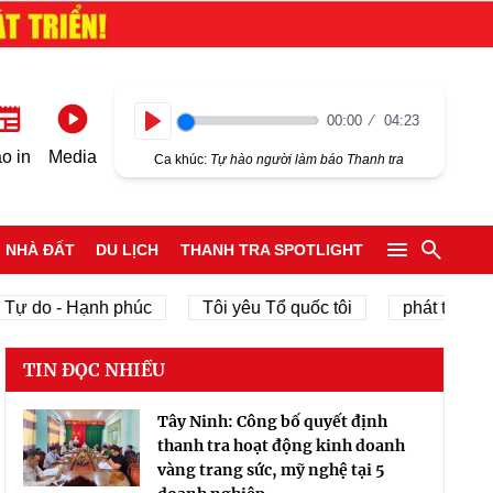
00:00
04:23
Play
o in
Media
Ca khúc:
Tự hào người làm báo Thanh tra
NHÀ ĐẤT
DU LỊCH
THANH TRA SPOTLIGHT
 do - Hạnh phúc
Tôi yêu Tổ quốc tôi
phát triển kinh 
TIN ĐỌC NHIỀU
Tây Ninh: Công bố quyết định
thanh tra hoạt động kinh doanh
vàng trang sức, mỹ nghệ tại 5