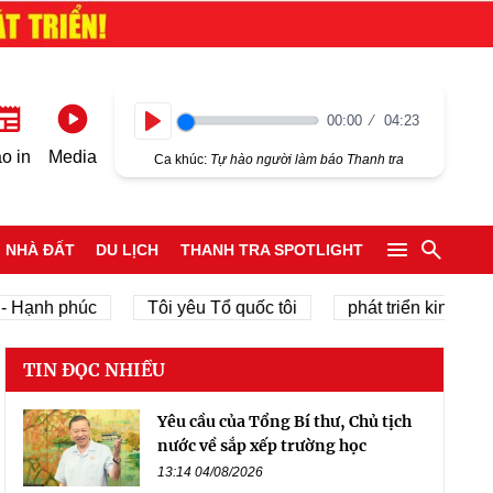
00:00
04:23
Play
o in
Media
Ca khúc:
Tự hào người làm báo Thanh tra
NHÀ ĐẤT
DU LỊCH
THANH TRA SPOTLIGHT
ạnh phúc
Tôi yêu Tổ quốc tôi
phát triển kinh tế tư nh
TIN ĐỌC NHIỀU
Yêu cầu của Tổng Bí thư, Chủ tịch
nước về sắp xếp trường học
13:14 04/08/2026