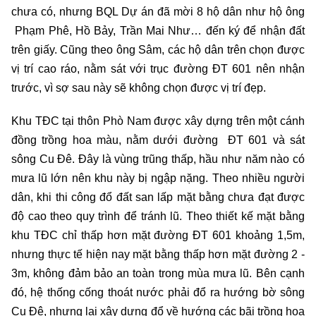
chưa có, nhưng BQL Dự án đã mời 8 hộ dân như hộ ông
Phạm Phê, Hồ Bảy, Trần Mai Như… đến ký để nhận đất
trên giấy. Cũng theo ông Sâm, các hộ dân trên chọn được
vị trí cao ráo, nằm sát với trục đường ĐT 601 nên nhận
trước, vì sợ sau này sẽ không chọn được vị trí đẹp.
Khu TĐC tại thôn Phò Nam được xây dựng trên một cánh
đồng trồng hoa màu, nằm dưới đường ĐT 601 và sát
sông Cu Đê. Đây là vùng trũng thấp, hầu như năm nào có
mưa lũ lớn nên khu này bị ngập nặng. Theo nhiều người
dân, khi thi công đổ đất san lấp mặt bằng chưa đạt được
độ cao theo quy trình để tránh lũ. Theo thiết kế mặt bằng
khu TĐC chỉ thấp hơn mặt đường ĐT 601 khoảng 1,5m,
nhưng thực tế hiện nay mặt bằng thấp hơn mặt đường 2 -
3m, không đảm bảo an toàn trong mùa mưa lũ. Bên cạnh
đó, hệ thống cống thoát nước phải đổ ra hướng bờ sông
Cu Đê, nhưng lại xây dựng đổ về hướng các bãi trồng hoa