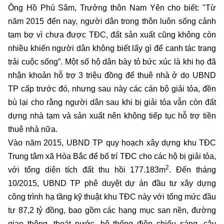
Ông Hồ Phú Sâm, Trưởng thôn Nam Yên cho biết: "Từ
năm 2015 đến nay, người dân trong thôn luôn sống cảnh
tạm bợ vì chưa được TĐC, đất sản xuất cũng không còn
nhiều khiến người dân không biết lấy gì để canh tác trang
trải cuộc sống”. Một số hộ dân bày tỏ bức xúc là khi họ đã
nhận khoản hỗ trợ 3 triệu đồng để thuê nhà ở do UBND
TP cấp trước đó, nhưng sau này các cán bộ giải tỏa, đền
bù lại cho rằng người dân sau khi bị giải tỏa vẫn còn đất
dựng nhà tạm và sản xuất nên không tiếp tục hỗ trợ tiền
thuê nhà nữa.
Vào năm 2015, UBND TP quy hoạch xây dựng khu TĐC
Trung tâm xã Hòa Bắc để bố trí TĐC cho các hộ bị giải tỏa,
2
với tổng diện tích đất thu hồi 177.183m
. Đến tháng
10/2015, UBND TP phê duyệt dự án đầu tư xây dựng
công trình hạ tầng kỹ thuật khu TĐC này với tổng mức đầu
tư 87,2 tỷ đồng, bao gồm các hạng mục san nền, đường
giao thông, thoát nước, hệ thống điện chiếu sáng, cây