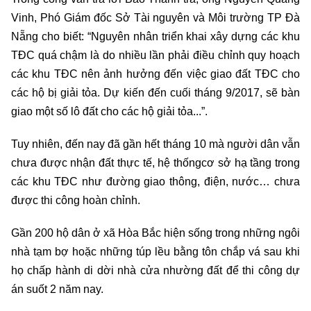
Vinh, Phó Giám đốc Sở Tài nguyên và Môi trường TP Đà
Nẵng cho biết: “Nguyên nhân triển khai xây dựng các khu
TĐC quá chậm là do nhiều lần phải điều chỉnh quy hoạch
các khu TĐC nên ảnh hưởng đến việc giao đất TĐC cho
các hộ bị giải tỏa. Dự kiến đến cuối tháng 9/2017, sẽ bàn
giao một số lô đất cho các hộ giải tỏa...”.
Tuy nhiên, đến nay đã gần hết tháng 10 mà người dân vẫn
chưa được nhận đất thực tế, hệ thốngcơ sở hạ tầng trong
các khu TĐC như đường giao thông, điện, nước… chưa
được thi công hoàn chỉnh.
Gần 200 hộ dân ở xã Hòa Bắc hiện sống trong những ngôi
nhà tạm bợ hoặc những túp lều bằng tôn chắp vá sau khi
họ chấp hành di dời nhà cửa nhường đất để thi công dự
án suốt 2 năm nay.