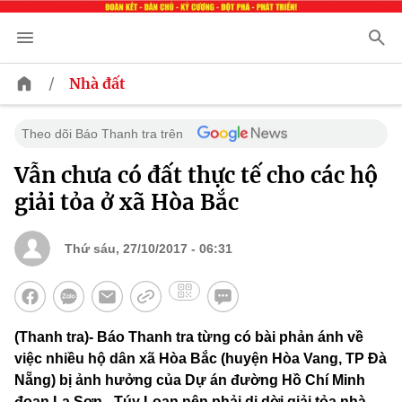
/
Nhà đất
Theo dõi Báo Thanh tra trên
Vẫn chưa có đất thực tế cho các hộ
giải tỏa ở xã Hòa Bắc
Thứ sáu, 27/10/2017 - 06:31
(Thanh tra)- Báo Thanh tra từng có bài phản ánh về
việc nhiều hộ dân xã Hòa Bắc (huyện Hòa Vang, TP Đà
Nẵng) bị ảnh hưởng của Dự án đường Hồ Chí Minh
đoạn La Sơn - Túy Loan nên phải di dời giải tỏa nhà