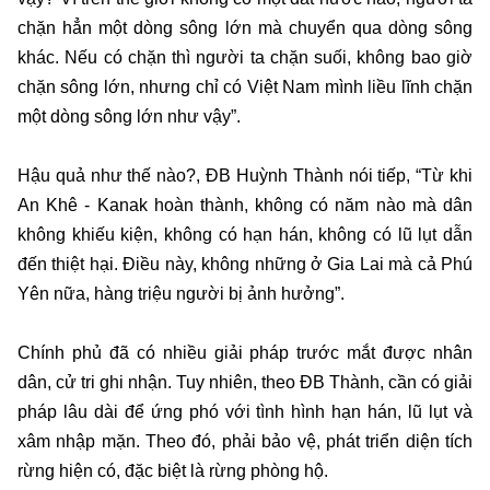
chặn hẳn một dòng sông lớn mà chuyển qua dòng sông
khác. Nếu có chặn thì người ta chặn suối, không bao giờ
chặn sông lớn, nhưng chỉ có Việt Nam mình liều lĩnh chặn
một dòng sông lớn như vậy”.
Hậu quả như thế nào?, ĐB Huỳnh Thành nói tiếp, “Từ khi
An Khê - Kanak hoàn thành, không có năm nào mà dân
không khiếu kiện, không có hạn hán, không có lũ lụt dẫn
đến thiệt hại. Điều này, không những ở Gia Lai mà cả Phú
Yên nữa, hàng triệu người bị ảnh hưởng”.
Chính phủ đã có nhiều giải pháp trước mắt được nhân
dân, cử tri ghi nhận. Tuy nhiên, theo ĐB Thành, cần có giải
pháp lâu dài để ứng phó với tình hình hạn hán, lũ lụt và
xâm nhập mặn.
Theo đó, phải bảo vệ, phát triển diện tích
rừng hiện có, đặc biệt là rừng phòng hộ.