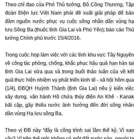
Theo chỉ đạo của Phó Thủ tướng, Bộ Công Thương, Tập
đoàn Điện lực Việt Nam phải đề xuất giải pháp để bảo
đảm nguồn nước phục vụ cuộc sống nhân dân vùng hạ
lưu Sông Ba (thuộc tỉnh Gia Lai và Phú Yên); báo cáo Thủ
tướng Chính phủ trước 15/4/2016.
Trong cuộc họp làm việc với các tỉnh khu vực Tây Nguyên
về công tác phòng, chống, khắc phục hậu quả hạn hán tại
tỉnh Gia Lai vừa qua và trong buổi thảo luận của về kết
quả thực hiện nhiệm vụ phát triển kinh tế - xã hội hôm qua
(1/4), ĐBQH Huỳnh Thành (tỉnh Gia Lai) nêu ý kiến việc
xây dựng, vận hành Hồ chứa thủy điện An Khê - Kanak
bất cập, gây thiếu nước ảnh hưởng đến đời sống nhân
dân vùng Hạ lưu sông Ba.
Theo vị ĐB này “đây là công trình sai lầm thế kỷ. Vì sao
vậy? Vì trên thế giới không có một đất nước nào, người ta