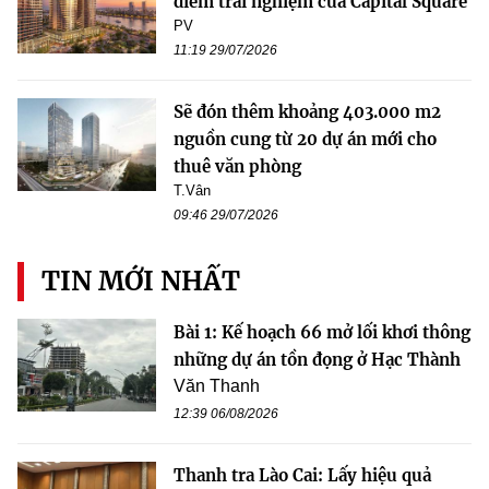
điểm trải nghiệm của Capital Square
PV
11:19 29/07/2026
Sẽ đón thêm khoảng 403.000 m2
nguồn cung từ 20 dự án mới cho
thuê văn phòng
T.Vân
09:46 29/07/2026
TIN MỚI NHẤT
Bài 1: Kế hoạch 66 mở lối khơi thông
những dự án tồn đọng ở Hạc Thành
Văn Thanh
12:39 06/08/2026
Thanh tra Lào Cai: Lấy hiệu quả