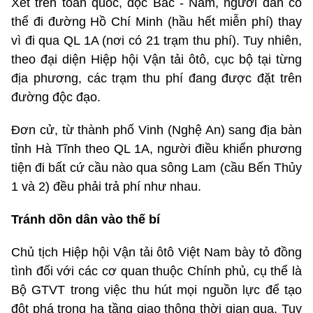
Xét trên toàn quốc, dọc Bắc - Nam, người dân có
thể đi đường Hồ Chí Minh (hầu hết miễn phí) thay
vì đi qua QL 1A (nơi có 21 trạm thu phí). Tuy nhiên,
theo đại diện Hiệp hội Vận tải ôtô, cục bộ tại từng
địa phương, các trạm thu phí đang được đặt trên
đường độc đạo.
Đơn cử, từ thành phố Vinh (Nghệ An) sang địa bàn
tỉnh Hà Tĩnh theo QL 1A, người điều khiển phương
tiện đi bất cứ cầu nào qua sông Lam (cầu Bến Thủy
1 và 2) đều phải trả phí như nhau.
Tránh dồn dân vào thế bí
Chủ tịch Hiệp hội Vận tải ôtô Việt Nam bày tỏ đồng
tình đối với các cơ quan thuộc Chính phủ, cụ thể là
Bộ GTVT trong việc thu hút mọi nguồn lực để tạo
đột phá trong hạ tầng giao thông thời gian qua. Tuy