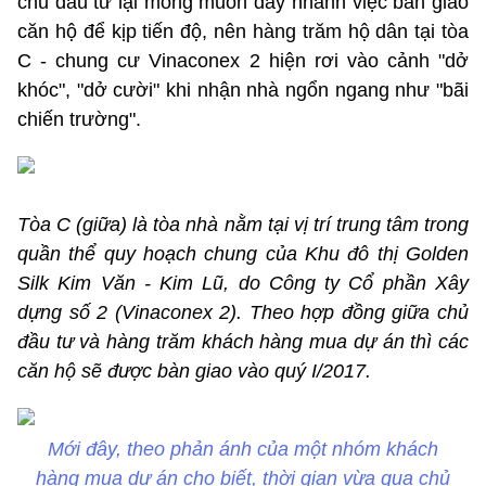
chủ đầu tư lại mong muốn đẩy nhanh việc bàn giao
căn hộ để kịp tiến độ, nên hàng trăm hộ dân tại tòa
C - chung cư Vinaconex 2 hiện rơi vào cảnh "dở
khóc", "dở cười" khi nhận nhà ngổn ngang như "bãi
chiến trường".
Tòa C (giữa) là tòa nhà nằm tại vị trí trung tâm trong
quần thể quy hoạch chung của Khu đô thị Golden
Silk Kim Văn - Kim Lũ, do Công ty Cổ phần Xây
dựng số 2 (Vinaconex 2). Theo hợp đồng giữa chủ
đầu tư và hàng trăm khách hàng mua dự án thì các
căn hộ sẽ được bàn giao vào quý I/2017.
Mới đây, theo phản ánh của một nhóm khách
hàng mua dự án cho biết, thời gian vừa qua chủ