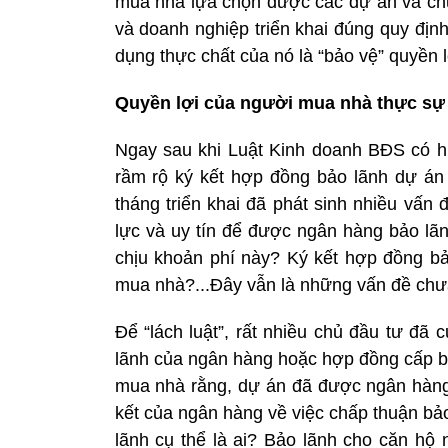
mua nhà lựa chọn được các dự án và chủ
và doanh nghiệp triển khai đúng quy đị
dụng thực chất của nó là “bảo vệ” quyền 
Quyền lợi của người mua nhà thực sự
Ngay sau khi Luật Kinh doanh BĐS có h
rầm rộ ký kết hợp đồng bảo lãnh dự án h
tháng triển khai đã phát sinh nhiều vấn
lực và uy tín để được ngân hàng bảo lãn
chịu khoản phí này? Ký kết hợp đồng b
mua nhà?...Đây vẫn là những vấn đề chưa
Để “lách luật”, rất nhiều chủ đầu tư đã
lãnh của ngân hàng hoặc hợp đồng cấp b
mua nhà rằng, dự án đã được ngân hàng b
kết của ngân hàng về việc chấp thuận bả
lãnh cụ thể là ai? Bảo lãnh cho căn hộ 