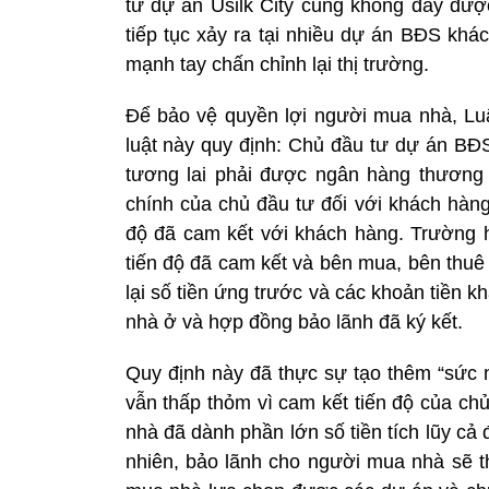
tư dự án Usilk City cũng không đẩy được
tiếp tục xảy ra tại nhiều dự án BĐS kh
mạnh tay chấn chỉnh lại thị trường.
Để bảo vệ quyền lợi người mua nhà, Lu
luật này quy định: Chủ đầu tư dự án BĐS
tương lai phải được ngân hàng thương 
chính của chủ đầu tư đối với khách hàng
độ đã cam kết với khách hàng. Trường 
tiến độ đã cam kết và bên mua, bên thuê
lại số tiền ứng trước và các khoản tiền
nhà ở và hợp đồng bảo lãnh đã ký kết.
Quy định này đã thực sự tạo thêm “sức 
vẫn thấp thỏm vì cam kết tiến độ của c
nhà đã dành phần lớn số tiền tích lũy cả
nhiên, bảo lãnh cho người mua nhà sẽ t