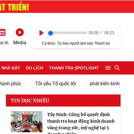
00:00
04:23
Play
o in
Media
Ca khúc:
Tự hào người làm báo Thanh tra
NHÀ ĐẤT
DU LỊCH
THANH TRA SPOTLIGHT
 phúc
Tôi yêu Tổ quốc tôi
phát triển kinh tế tư nhân
TIN ĐỌC NHIỀU
Tây Ninh: Công bố quyết định
thanh tra hoạt động kinh doanh
vàng trang sức, mỹ nghệ tại 5