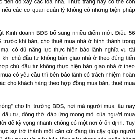
 tiến độ xây các tòa nhà. Thực trạng này có thể còn
ác nếu các cơ quan quản lý không có những biện pháp
ật Kinh doanh BĐS bổ sung nhiều điểm mới. Điều 56
 trước khi bán, cho thuê mua nhà ở hình thành trong
mại có đủ năng lực thực hiện bảo lãnh nghĩa vụ tài
 khi chủ đầu tư không bàn giao nhà ở theo đúng tiến
hợp chủ đầu tư không thực hiện bàn giao nhà ở theo
 mua có yêu cầu thì bên bảo lãnh có trách nhiệm hoàn
 khác cho khách hàng theo hợp đồng mua bán, thuê mua
nóng” cho thị trường BĐS, nơi mà người mua lâu nay
hủ đầu tư, đồng thời đáp ứng mong mỏi của người mua
 đời để kỳ vọng nhanh chóng có một nơi ở ổn định. Tuy
hực sự trở thành một căn cứ đáng tin cậy giúp người