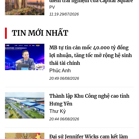
điểm trải nghiệm của Capital Square
PV
11:19 29/07/2026
TIN MỚI NHẤT
MB tự tin cán mốc 40.000 tỷ đồng
lợi nhuận, tăng tốc mở rộng hệ sinh
thái tài chính
Phúc Anh
20:49 06/08/2026
Thành lập Khu Công nghệ cao tỉnh
Hưng Yên
Thư Kỳ
20:44 06/08/2026
Đại sứ Jennifer Wicks cam kết làm