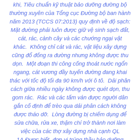
khi, Tiêu chuẩn kỹ thuật bảo dưỡng đường bộ
thường xuyên của Tổng cục Đường bộ ban hành
năm 2013 (TCCS 07:2013) quy định về độ sạch:
Mặt đường phải luôn được giữ vệ sinh sạch đất,
cát, rác, cành cây và các chướng ngại vật
khác. Không chỉ cát và rác, vật liệu xây dựng
cũng đổ đống ra đường nhưng không được thu
dọn. Một đoạn thi công cống thoát nước ngổn
ngang, cát vương đầy tuyến đường đang khai
thác với tốc độ tối đa 90 km/h với ô tô. Dải phân
cách giữa nhiều ngày không được quét dọn, thu
gom rác. Rác và các tấm ván được người dân
gắn cố định để trèo qua dải phân cách không
được tháo dỡ. Lòng đường bị chiếm dụng để
sửa chữa, rửa xe, thậm chí trở thành nơi làm
việc của các thợ xây dựng nhà cạnh QL
1A.Được biết, đơn vị trúng thầu bảo dưỡng