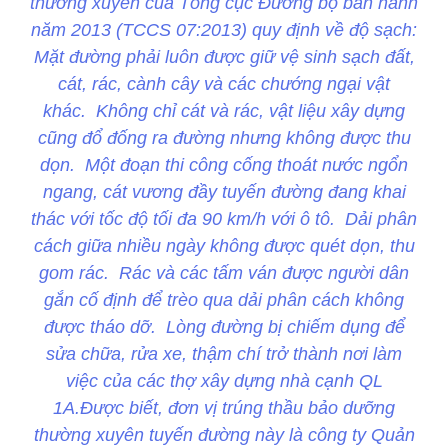
thường xuyên của Tổng cục Đường bộ ban hành
năm 2013 (TCCS 07:2013) quy định về độ sạch:
Mặt đường phải luôn được giữ vệ sinh sạch đất,
cát, rác, cành cây và các chướng ngại vật
khác. Không chỉ cát và rác, vật liệu xây dựng
cũng đổ đống ra đường nhưng không được thu
dọn. Một đoạn thi công cống thoát nước ngổn
ngang, cát vương đầy tuyến đường đang khai
thác với tốc độ tối đa 90 km/h với ô tô. Dải phân
cách giữa nhiều ngày không được quét dọn, thu
gom rác. Rác và các tấm ván được người dân
gắn cố định để trèo qua dải phân cách không
được tháo dỡ. Lòng đường bị chiếm dụng để
sửa chữa, rửa xe, thậm chí trở thành nơi làm
việc của các thợ xây dựng nhà cạnh QL
1A.Được biết, đơn vị trúng thầu bảo dưỡng
thường xuyên tuyến đường này là công ty Quản