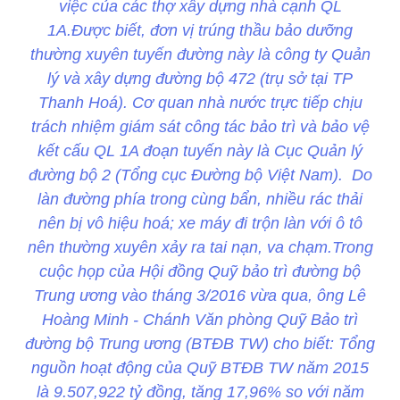
việc của các thợ xây dựng nhà cạnh QL
1A.Được biết, đơn vị trúng thầu bảo dưỡng
thường xuyên tuyến đường này là công ty Quản
lý và xây dựng đường bộ 472 (trụ sở tại TP
Thanh Hoá). Cơ quan nhà nước trực tiếp chịu
trách nhiệm giám sát công tác bảo trì và bảo vệ
kết cấu QL 1A đoạn tuyến này là Cục Quản lý
đường bộ 2 (Tổng cục Đường bộ Việt Nam). Do
làn đường phía trong cùng bẩn, nhiều rác thải
nên bị vô hiệu hoá; xe máy đi trộn làn với ô tô
nên thường xuyên xảy ra tai nạn, va chạm.Trong
cuộc họp của Hội đồng Quỹ bảo trì đường bộ
Trung ương vào tháng 3/2016 vừa qua, ông Lê
Hoàng Minh - Chánh Văn phòng Quỹ Bảo trì
đường bộ Trung ương (BTĐB TW) cho biết: Tổng
nguồn hoạt động của Quỹ BTĐB TW năm 2015
là 9.507,922 tỷ đồng, tăng 17,96% so với năm