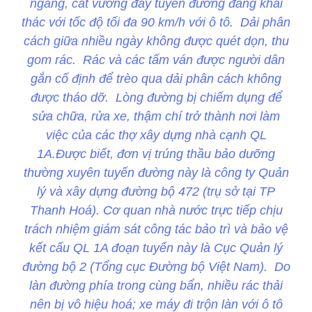
ngang, cát vương đầy tuyến đường đang khai
thác với tốc độ tối đa 90 km/h với ô tô. Dải phân
cách giữa nhiều ngày không được quét dọn, thu
gom rác. Rác và các tấm ván được người dân
gắn cố định để trèo qua dải phân cách không
được tháo dỡ. Lòng đường bị chiếm dụng để
sửa chữa, rửa xe, thậm chí trở thành nơi làm
việc của các thợ xây dựng nhà cạnh QL
1A.Được biết, đơn vị trúng thầu bảo dưỡng
thường xuyên tuyến đường này là công ty Quản
lý và xây dựng đường bộ 472 (trụ sở tại TP
Thanh Hoá). Cơ quan nhà nước trực tiếp chịu
trách nhiệm giám sát công tác bảo trì và bảo vệ
kết cấu QL 1A đoạn tuyến này là Cục Quản lý
đường bộ 2 (Tổng cục Đường bộ Việt Nam). Do
làn đường phía trong cùng bẩn, nhiều rác thải
nên bị vô hiệu hoá; xe máy đi trộn làn với ô tô