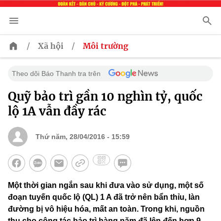
/
/
Xã hội
Môi trường
Theo dõi Báo Thanh tra trên
Quỹ bảo trì gần 10 nghìn tỷ, quốc
lộ 1A vẫn đầy rác
Thứ năm, 28/04/2016 - 15:59
Một thời gian ngắn sau khi đưa vào sử dụng, một số
đoạn tuyến quốc lộ (QL) 1 A đã trở nên bẩn thỉu, làn
đường bị vô hiệu hóa, mất an toàn. Trong khi, nguồn
thu cho công tác bảo trì hàng năm đã lên đến hơn 9