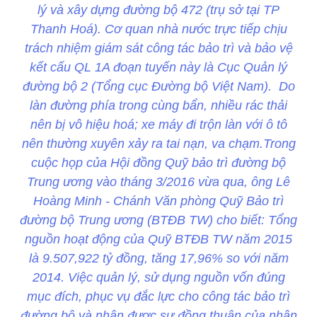
lý và xây dựng đường bộ 472 (trụ sở tại TP
Thanh Hoá). Cơ quan nhà nước trực tiếp chịu
trách nhiệm giám sát công tác bảo trì và bảo vệ
kết cấu QL 1A đoạn tuyến này là Cục Quản lý
đường bộ 2 (Tổng cục Đường bộ Việt Nam). Do
làn đường phía trong cùng bẩn, nhiều rác thải
nên bị vô hiệu hoá; xe máy đi trộn làn với ô tô
nên thường xuyên xảy ra tai nạn, va chạm.Trong
cuộc họp của Hội đồng Quỹ bảo trì đường bộ
Trung ương vào tháng 3/2016 vừa qua, ông Lê
Hoàng Minh - Chánh Văn phòng Quỹ Bảo trì
đường bộ Trung ương (BTĐB TW) cho biết: Tổng
nguồn hoạt động của Quỹ BTĐB TW năm 2015
là 9.507,922 tỷ đồng, tăng 17,96% so với năm
2014. Việc quản lý, sử dụng nguồn vốn đúng
mục đích, phục vụ đắc lực cho công tác bảo trì
đường bộ và nhận được sự đồng thuận của nhân