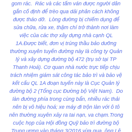
gom rác. Rác và các tấm ván được người dân
gắn cố định để trèo qua dải phân cách không
được tháo dỡ. Lòng đường bị chiếm dụng để
sửa chữa, rửa xe, thậm chí trở thành nơi làm
việc của các thợ xây dựng nhà cạnh QL
1A.Được biết, đơn vị trúng thầu bảo dưỡng
thường xuyên tuyến đường này là công ty Quản
lý và xây dựng đường bộ 472 (trụ sở tại TP
Thanh Hoá). Cơ quan nhà nước trực tiếp chịu
trách nhiệm giám sát công tác bảo trì và bảo vệ
kết cấu QL 1A đoạn tuyến này là Cục Quản lý
đường bộ 2 (Tổng cục Đường bộ Việt Nam). Do
làn đường phía trong cùng bẩn, nhiều rác thải
nên bị vô hiệu hoá; xe máy đi trộn làn với ô tô
nên thường xuyên xảy ra tai nạn, va chạm.Trong
cuộc họp của Hội đồng Quỹ bảo trì đường bộ
Trung ương vào tháng 3/2016 vừa qua, ông Lê