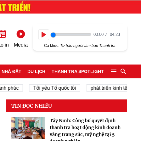
00:00
04:23
Play
o in
Media
Ca khúc:
Tự hào người làm báo Thanh tra
NHÀ ĐẤT
DU LỊCH
THANH TRA SPOTLIGHT
úc
Tôi yêu Tổ quốc tôi
phát triển kinh tế tư nhân
TIN ĐỌC NHIỀU
Tây Ninh: Công bố quyết định
thanh tra hoạt động kinh doanh
vàng trang sức, mỹ nghệ tại 5