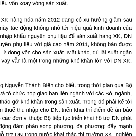
thiếu vốn xoay vòng sản xuất.
á XK hàng hóa năm 2012 đang có xu hướng giảm sau
này tác động không nhỏ tới hiệu quả kinh doanh của
ải nhập khẩu nguyên phụ liệu để sản xuất hàng XK, DN
uyên phụ liệu với giá cao năm 2011, không bán được
, ứ đọng vốn cho sản xuất. Mặt khác, dù lãi suất ngân
 vay vẫn là một trong những khó khăn lớn với DN XK,
 Nguyễn Thành Biên cho biết, trong thời gian qua Bộ
 tổ chức họp giao ban liên ngành với các Bộ, ngành,
 tháo gỡ khó khăn trong sản xuất. Trong đó phải kể tới
ãn thuế thu nhập cho DN, triển khai thí điểm đề án bảo
 các đơn vị thuộc Bộ tiếp tục triển khai hỗ trợ DN phát
ạt động đàm phán song phương, đa phương; đẩy mạnh
 Hỗ trợ DN trong nước khai thác thị trường XK, nghiên