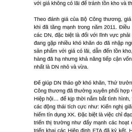
với giá không có lãi để tránh tồn kho và 
Theo đánh giá của Bộ Công thương, gi
khi đã tăng mạnh trong năm 2011. Điều 
các DN, đặc biệt là đối với lĩnh vực ph
đang gặp nhiều khó khăn do đã nhập ng
sản phẩm với giá có lãi, dẫn đến tồn kho
hàng đã hạ nhưng khả năng tiếp cận vốn
nhất là DN nhỏ và vừa.
Để giúp DN tháo gỡ khó khăn, Thứ trưởng
Công thương đã thường xuyên phối hợp và
Hiệp hội… để kịp thời nắm bắt tình hình,
các động thái tích cực như: Kiến nghị gi
hiểm tín dụng XK. Đặc biệt là việc chỉ đạo
triển thị trường như đẩy mạnh các ho
triển khai các Hiệp định FTA đã ký kết.