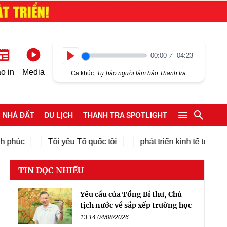
00:00
04:23
Play
o in
Media
Ca khúc:
Tự hào người làm báo Thanh tra
NHÀ ĐẤT
DU LỊCH
THANH TRA SPOTLIGHT
húc
Tôi yêu Tổ quốc tôi
phát triển kinh tế tư nhân
TIN ĐỌC NHIỀU
Yêu cầu của Tổng Bí thư, Chủ
tịch nước về sắp xếp trường học
13:14 04/08/2026