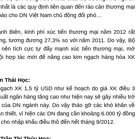
nhất là các quy định liên quan đến rào cản thương mại
h báo cho DN Việt Nam chủ động đối phó…
nh Biên, kinh phí xúc tiến thương mại năm 2012 rất
đồng, tương đương 27,3% so với năm 2011. Do vậy, Bộ
nên tích cực tự đẩy mạnh xúc tiến thương mại, mở
hội hợp tác mới để nâng cao kim ngạch hàng hóa XK
n Thái Học:
ngạch XK 1,5 tỷ USD như kế hoạch do giá XK điều 3
uất ngân hàng tăng cao như hiện nay sẽ gây nhiều trở
h của DN ngành này. Do vậy tháo gỡ các khó khăn về
ần thiết, vì hiện các DN đang cần khoảng 6.000 tỷ đồng
 cho nhập khẩu điều thô đến hết tháng 9/2012.
 Trần Thị Thúy Hoa: