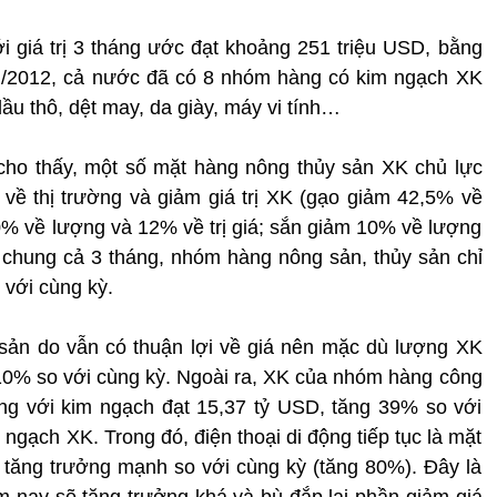
i giá trị 3 tháng ước đạt khoảng 251 triệu USD, bằng
I/2012, cả nước đã có 8 nhóm hàng có kim ngạch XK
ầu thô, dệt may, da giày, máy vi tính…
cho thấy, một số mặt hàng nông thủy sản XK chủ lực
về thị trường và giảm giá trị XK (gạo giảm 42,5% về
10% về lượng và 12% về trị giá; sắn giảm 10% về lượng
h chung cả 3 tháng, nhóm hàng nông sản, thủy sản chỉ
 với cùng kỳ.
sản do vẫn có thuận lợi về giá nên mặc dù lượng XK
10% so với cùng kỳ. Ngoài ra, XK của nhóm hàng công
ọng với kim ngạch đạt 15,37 tỷ USD, tăng 39% so với
ngạch XK. Trong đó, điện thoại di động tiếp tục là mặt
 tăng trưởng mạnh so với cùng kỳ (tăng 80%). Đây là
ăm nay sẽ tăng trưởng khá và bù đắp lại phần giảm giá