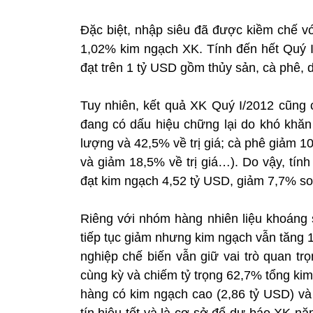
Đặc biệt, nhập siêu đã được kiềm chế vớ
1,02% kim ngạch XK. Tính đến hết Quý 
đạt trên 1 tỷ USD gồm thủy sản, cà phê, d
Tuy nhiên, kết quả XK Quý I/2012 cũng 
đang có dấu hiệu chững lại do khó khăn 
lượng và 42,5% về trị giá; cà phê giảm 
và giảm 18,5% về trị giá…). Do vậy, tín
đạt kim ngạch 4,52 tỷ USD, giảm 7,7% so
Riêng với nhóm hàng nhiên liệu khoáng 
tiếp tục giảm nhưng kim ngạch vẫn tăng 
nghiệp chế biến vẫn giữ vai trò quan tr
cùng kỳ và chiếm tỷ trọng 62,7% tổng kim 
hàng có kim ngạch cao (2,86 tỷ USD) và
tín hiệu tốt và là cơ sở để dự báo XK n