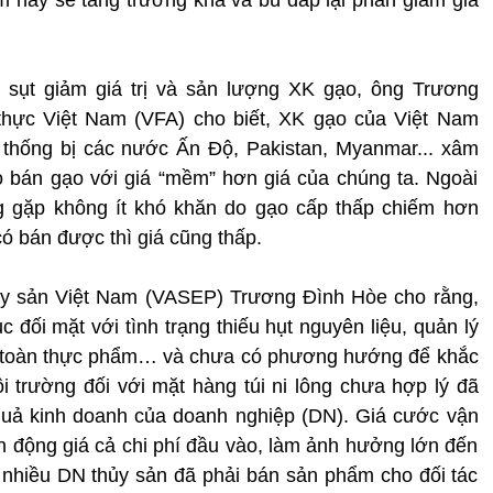
g sụt giảm giá trị và sản lượng XK gạo, ông Trương
thực Việt Nam (VFA) cho biết, XK gạo của Việt Nam
 thống bị các nước Ấn Độ, Pakistan, Myanmar... xâm
o bán gạo với giá “mềm” hơn giá của chúng ta. Ngoài
ng gặp không ít khó khăn do gạo cấp thấp chiếm hơn
có bán được thì giá cũng thấp.
hủy sản Việt Nam (VASEP) Trương Đình Hòe cho rằng,
 đối mặt với tình trạng thiếu hụt nguyên liệu, quản lý
an toàn thực phẩm… và chưa có phương hướng để khắc
i trường đối với mặt hàng túi ni lông chưa hợp lý đã
quả kinh doanh của doanh nghiệp (DN). Giá cước vận
iến động giá cả chi phí đầu vào, làm ảnh hưởng lớn đến
 nhiều DN thủy sản đã phải bán sản phẩm cho đối tác