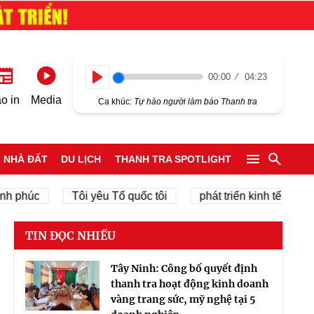
00:00
04:23
Play
o in
Media
Ca khúc:
Tự hào người làm báo Thanh tra
NHÀ ĐẤT
DU LỊCH
THANH TRA SPOTLIGHT
c
Tôi yêu Tổ quốc tôi
phát triển kinh tế tư nhân
TIN ĐỌC NHIỀU
Tây Ninh: Công bố quyết định
thanh tra hoạt động kinh doanh
vàng trang sức, mỹ nghệ tại 5