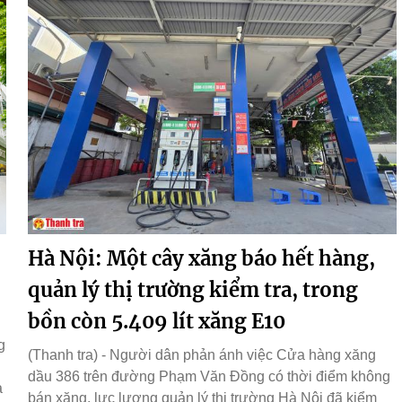
Hà Nội: Một cây xăng báo hết hàng,
quản lý thị trường kiểm tra, trong
bồn còn 5.409 lít xăng E10
g
(Thanh tra) - Người dân phản ánh việc Cửa hàng xăng
dầu 386 trên đường Phạm Văn Đồng có thời điểm không
a
bán xăng, lực lượng quản lý thị trường Hà Nội đã kiểm