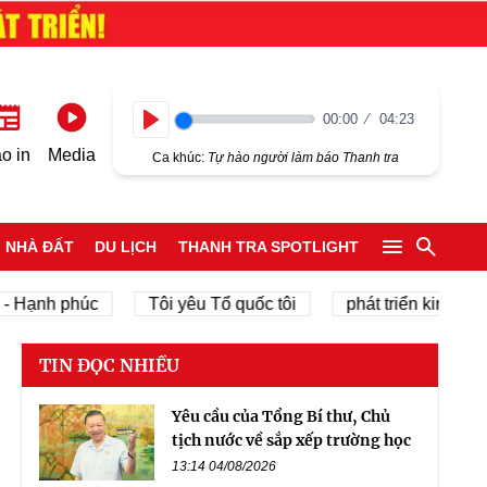
00:00
04:23
Play
o in
Media
Ca khúc:
Tự hào người làm báo Thanh tra
NHÀ ĐẤT
DU LỊCH
THANH TRA SPOTLIGHT
ạnh phúc
Tôi yêu Tổ quốc tôi
phát triển kinh tế tư nh
TIN ĐỌC NHIỀU
Yêu cầu của Tổng Bí thư, Chủ
tịch nước về sắp xếp trường học
13:14 04/08/2026