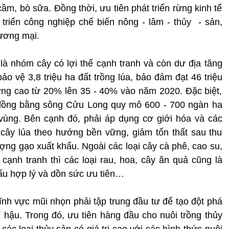
ầm, bò sữa. Đồng thời, ưu tiên phát triển rừng kinh tế
triển công nghiệp chế biến nông - lâm - thủy - sản,
hương mại.
 là nhóm cây có lợi thế cạnh tranh và còn dư địa tăng
, bảo vệ 3,8 triệu ha đất trồng lúa, bảo đảm đạt 46 triệu
lượng cao từ 20% lên 35 - 40% vào năm 2020. Đặc biệt,
 đồng bằng sông Cửu Long quy mô 600 - 700 ngàn ha
vùng. Bên cạnh đó, phải áp dụng cơ giới hóa và các
 cây lúa theo hướng bền vững, giảm tổn thất sau thu
ượng gạo xuất khẩu. Ngoài các loại cây cà phê, cao su,
 cạnh tranh thì các loại rau, hoa, cây ăn quả cũng là
ấu hợp lý và dồn sức ưu tiên…
nh vực mũi nhọn phải tập trung đầu tư để tạo đột phá
í hậu. Trong đó, ưu tiên hàng đầu cho nuôi trồng thủy
 các loại thủy sản có giá trị cao với các hình thức nuôi