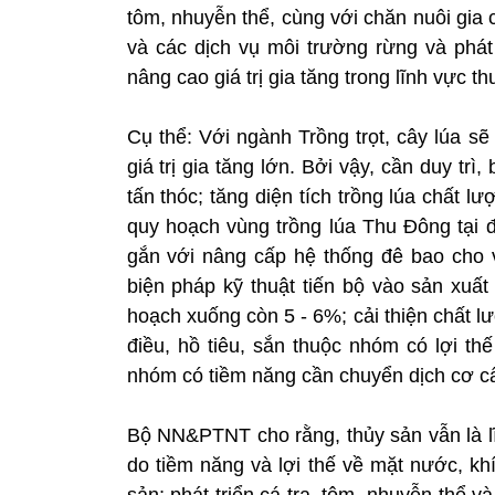
tôm, nhuyễn thể, cùng với chăn nuôi gia c
và các dịch vụ môi trường rừng và phát 
nâng cao giá trị gia tăng trong lĩnh vực t
Cụ thể: Với ngành Trồng trọt, cây lúa sẽ
giá trị gia tăng lớn. Bởi vậy, cần duy trì
tấn thóc; tăng diện tích trồng lúa chất 
quy hoạch vùng trồng lúa Thu Đông tại
gắn với nâng cấp hệ thống đê bao cho 
biện pháp kỹ thuật tiến bộ vào sản xuất
hoạch xuống còn 5 - 6%; cải thiện chất l
điều, hồ tiêu, sắn thuộc nhóm có lợi thế
nhóm có tiềm năng cần chuyển dịch cơ c
Bộ NN&PTNT cho rằng, thủy sản vẫn là lĩ
do tiềm năng và lợi thế về mặt nước, kh
sản; phát triển cá tra, tôm, nhuyễn thể và