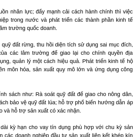
ồn nhân lực; đẩy mạnh cải cách hành chính thì việc
iệp trong nước và phát triển các thành phần kinh tế
 lâm trường quốc doanh.
 quỹ đất rừng, thu hồi diện tích sử dụng sai mục đích,
ủa các lâm trường để giao lại cho chính quyền địa
ng, quản lý một cách hiệu quả. Phát triển kinh tế hộ
yên môn hóa, sản xuất quy mô lớn và ứng dụng công
hính sách như: Rà soát quỹ đất để giao cho nông dân,
sách bảo vệ quỹ đất lúa; hỗ trợ phổ biến hướng dẫn áp
o và hỗ trợ sản xuất có xác nhận.
dài kỳ hạn cho vay tín dụng phù hợp với chu kỳ sản
ên các doanh nghiệp đầu tư sản xuất liên kết khép kín