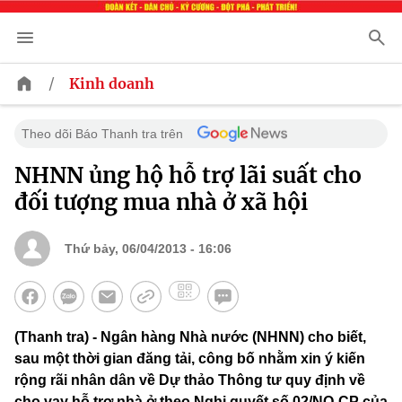
/
Kinh doanh
Theo dõi Báo Thanh tra trên
NHNN ủng hộ hỗ trợ lãi suất cho
đối tượng mua nhà ở xã hội
Thứ bảy, 06/04/2013 - 16:06
(Thanh tra) - Ngân hàng Nhà nước (NHNN) cho biết,
sau một thời gian đăng tải, công bố nhằm xin ý kiến
rộng rãi nhân dân về Dự thảo Thông tư quy định về
cho vay hỗ trợ nhà ở theo Nghị quyết số 02/NQ-CP của