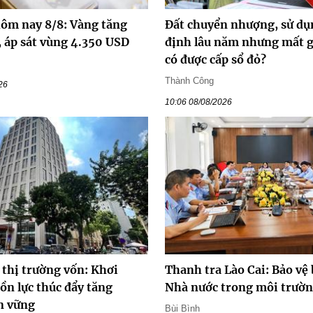
hôm nay 8/8: Vàng tăng
Đất chuyển nhượng, sử dụ
, áp sát vùng 4.350 USD
định lâu năm nhưng mất gi
có được cấp sổ đỏ?
Thành Công
26
10:06 08/08/2026
 thị trường vốn: Khơi
Thanh tra Lào Cai: Bảo vệ
ồn lực thúc đẩy tăng
Nhà nước trong môi trườn
n vững
Bùi Bình