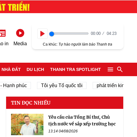
00:00
04:23
Play
o in
Media
Ca khúc:
Tự hào người làm báo Thanh tra
NHÀ ĐẤT
DU LỊCH
THANH TRA SPOTLIGHT
h phúc
Tôi yêu Tổ quốc tôi
phát triển kinh tế tư nhân
TIN ĐỌC NHIỀU
Yêu cầu của Tổng Bí thư, Chủ
tịch nước về sắp xếp trường học
13:14 04/08/2026