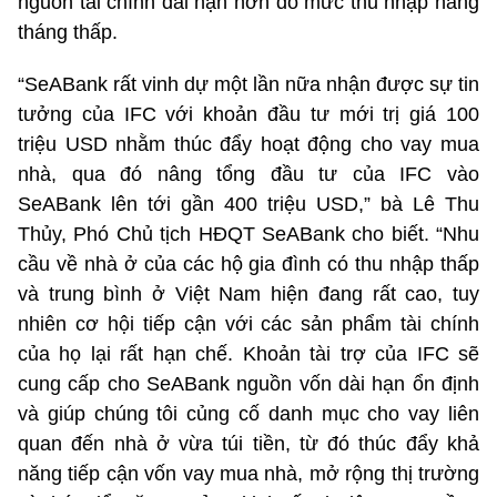
nguồn tài chính dài hạn hơn do mức thu nhập hàng
tháng thấp.
“SeABank rất vinh dự một lần nữa nhận được sự tin
tưởng của IFC với khoản đầu tư mới trị giá 100
triệu USD nhằm thúc đẩy hoạt động cho vay mua
nhà, qua đó nâng tổng đầu tư của IFC vào
SeABank lên tới gần 400 triệu USD,” bà Lê Thu
Thủy, Phó Chủ tịch HĐQT SeABank cho biết. “Nhu
cầu về nhà ở của các hộ gia đình có thu nhập thấp
và trung bình ở Việt Nam hiện đang rất cao, tuy
nhiên cơ hội tiếp cận với các sản phẩm tài chính
của họ lại rất hạn chế. Khoản tài trợ của IFC sẽ
cung cấp cho SeABank nguồn vốn dài hạn ổn định
và giúp chúng tôi củng cố danh mục cho vay liên
quan đến nhà ở vừa túi tiền, từ đó thúc đẩy khả
năng tiếp cận vốn vay mua nhà, mở rộng thị trường