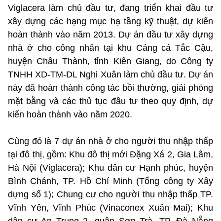
Viglacera làm chủ đầu tư, đang triển khai đầu tư
xây dựng các hạng mục hạ tầng kỹ thuật, dự kiến
hoàn thành vào năm 2013. Dự án đầu tư xây dựng
nhà ở cho công nhân tại khu Cảng cá Tắc Cậu,
huyện Châu Thành, tỉnh Kiên Giang, do Công ty
TNHH XD-TM-DL Nghi Xuân làm chủ đầu tư. Dự án
này đã hoàn thành công tác bồi thường, giải phóng
mặt bằng và các thủ tục đầu tư theo quy định, dự
kiến hoàn thành vào năm 2020.
Cùng đó là 7 dự án nhà ở cho người thu nhập thấp
tại đô thị, gồm: Khu đô thị mới Đặng Xá 2, Gia Lâm,
Hà Nội (Viglacera); Khu dân cư Hạnh phúc, huyện
Bình Chánh, TP. Hồ Chí Minh (Tổng công ty Xây
dựng số 1); Chung cư cho người thu nhập thấp TP.
Vĩnh Yên, Vĩnh Phúc (Vinaconex Xuân Mai); Khu
dân cư An Trung 2, quận Sơn Trà, TP. Đà Nẵng