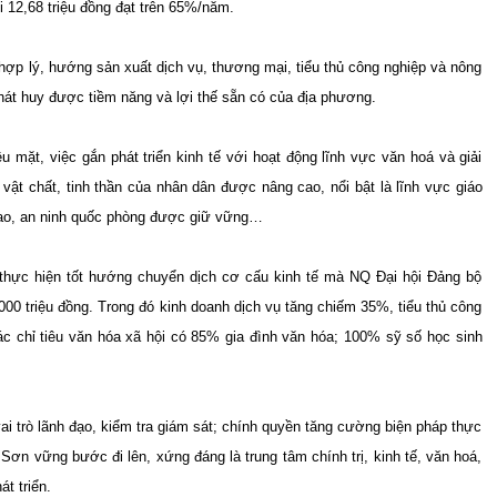
 12,68 triệu đồng đạt trên 65%/năm.
ợp lý, hướng sản xuất dịch vụ, thương mại, tiểu thủ công nghiệp và nông
át huy được tiềm năng và lợi thế sẵn có của địa phương.
ều mặt, việc gắn phát triển kinh tế với hoạt động lĩnh vực văn hoá và giải
vật chất, tinh thần của nhân dân được nâng cao, nổi bật là lĩnh vực giáo
o, an ninh quốc phòng được giữ vững…
thực hiện tốt hướng chuyển dịch cơ cấu kinh tế mà NQ Đại hội Đảng bộ
43.000 triệu đồng. Trong đó kinh doanh dịch vụ tăng chiếm 35%, tiểu thủ công
ỉ tiêu văn hóa xã hội có 85% gia đình văn hóa; 100% sỹ số học sinh
ai trò lãnh đạo, kiểm tra giám sát; chính quyền tăng cường biện pháp thực
im Sơn vững bước đi lên, xứng đáng là trung tâm chính trị, kinh tế, văn hoá,
t triển.