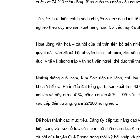
xuất đạt 74.210 triệu đồng. Bình quân thu nhập đầu người
Từ việc thực hiện chính sách chuyển đổi cơ cấu kinh tế h
nghiệp theo quy mô sản xuất hàng hoá. Cơ cấu này đã ph
Hoạt động văn hoá – xã hội của thị trấn tiến bộ trên nhi
quyết các vấn đề xã hội chuyển biến tích cực, đời sống 
dục, y tế và phong trào văn hoá văn nghệ, thể dục thể tha
Những tháng cuối năm, Kim Sơn tiếp tục lãnh, chỉ đạo 
khóa VI đề ra. Phấn đấu đạt tổng giá trị sản xuất trên 
nghiệp và xây dựng 41%, nông nghiệp 40%… Đối với các ch
các cấp đến trường; giảm 22/100 hộ nghèo…
Để hoàn thành các mục tiêu, Đảng ủy tiếp tục nâng cao v
hiện cùng với sự nỗ lực của toàn thể nhân dân đưa K
xã hội của huyện Quế Phong trong thời kỳ hội nhập và phá