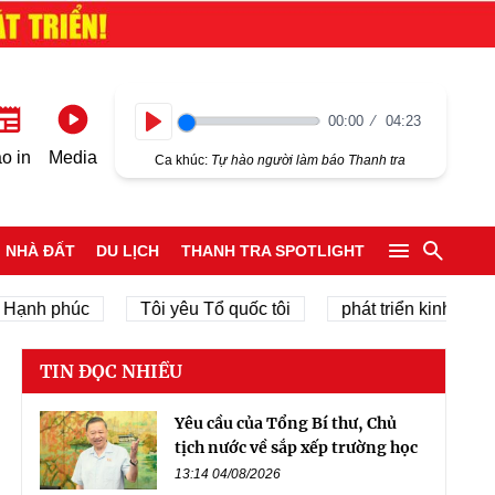
00:00
04:23
Play
o in
Media
Ca khúc:
Tự hào người làm báo Thanh tra
NHÀ ĐẤT
DU LỊCH
THANH TRA SPOTLIGHT
h phúc
Tôi yêu Tổ quốc tôi
phát triển kinh tế tư nhân
TIN ĐỌC NHIỀU
Yêu cầu của Tổng Bí thư, Chủ
tịch nước về sắp xếp trường học
13:14 04/08/2026