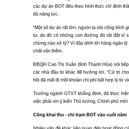
các dự án BOT đều theo hình thức chỉ định thầ
đủ năng lực.
“Một số dự án rất lớn, người ta nói công trình
tư, do đó có những con đường đó rất đắt vì s
chừng nào xử lý? Vì đây dính tới hàng ngàn tỷ
chất vấn thêm.
ĐBQH Cao Thị Xuân (tỉnh Thanh Hóa) nói tiếp, 
các nhà đầu tư khác để hưởng lợi. “Cử tri ch
hội đã mất đi một khoản chi phí bất hợp lý từ v
Trưởng ngành GTVT khẳng định, đã thực hiện 
việc phải xin ý kiến Thủ tướng, Chính phủ mới
Công khai thu - chi trạm BOT vào cuối năm
Nhiều vấn đề khác liên quan đến hoạt động c