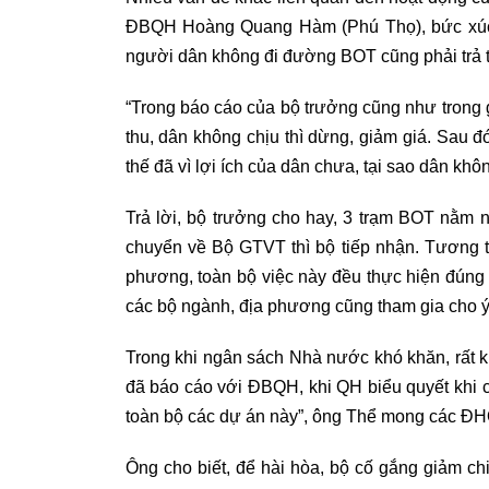
ĐBQH Hoàng Quang Hàm (Phú Thọ), bức xúc hi
người dân không đi đường BOT cũng phải trả t
“Trong báo cáo của bộ trưởng cũng như trong gi
thu, dân không chịu thì dừng, giảm giá. Sau đó
thế đã vì lợi ích của dân chưa, tại sao dân khô
Trả lời, bộ trưởng cho hay, 3 trạm BOT nằm ngo
chuyển về Bộ GTVT thì bộ tiếp nhận. Tương tự
phương, toàn bộ việc này đều thực hiện đúng t
các bộ ngành, địa phương cũng tham gia cho ý
Trong khi ngân sách Nhà nước khó khăn, rất kh
đã báo cáo với ĐBQH, khi QH biểu quyết khi 
toàn bộ các dự án này”, ông Thể mong các Đ
Ông cho biết, để hài hòa, bộ cố gắng giảm ch