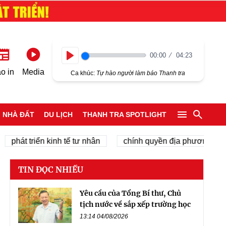
00:00
04:23
Play
o in
Media
Ca khúc:
Tự hào người làm báo Thanh tra
NHÀ ĐẤT
DU LỊCH
THANH TRA SPOTLIGHT
hát triển kinh tế tư nhân
chính quyền địa phương 2 cấp
TIN ĐỌC NHIỀU
Yêu cầu của Tổng Bí thư, Chủ
tịch nước về sắp xếp trường học
13:14 04/08/2026