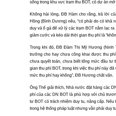
sống trong khu vực trạm thu BOT, có dự án mở
Không hài lòng, ĐB Hàm cho rằng, trả lời c
Hồng (Bình Dương) nêu, “có phải do có khả 
duy vá ổ gà để xử lý các trạm BOT nằm lạc ra 
giảm cước và kéo dài thời gian thu phí là “khô
Trong khi đó, ĐB Đàm Thị Mỹ Hương (Ninh Th
trưởng cho hay chưa công khai được thu phí 
chưa quyết toán, chưa biết tổng mức đầu tư 
gian thu phí BOT, trong khi việc thu phí này đ
mức thu phí hay không”, ĐB Hương chất vấn.
Ông Thể giải thích, Nhà nước đặt hàng các D
phí của các DN BOT là phù hợp với chủ trươ
tư BOT có trách nhiệm duy tu, nâng cấp. Nếu 
trong hệ thống pháp luật nhưng vẫn phải duy t