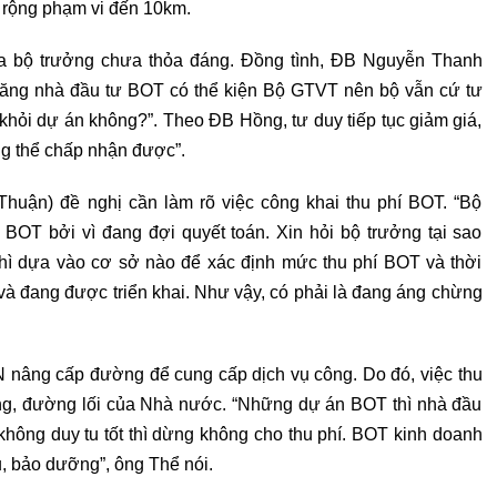
 rộng phạm vi đến 10km.
ủa bộ trưởng chưa thỏa đáng. Đồng tình, ĐB Nguyễn Thanh
năng nhà đầu tư BOT có thể kiện Bộ GTVT nên bộ vẫn cứ tư
khỏi dự án không?”. Theo ĐB Hồng, tư duy tiếp tục giảm giá,
ng thể chấp nhận được”.
uận) đề nghị cần làm rõ việc công khai thu phí BOT. “Bộ
BOT bởi vì đang đợi quyết toán. Xin hỏi bộ trưởng tại sao
thì dựa vào cơ sở nào để xác định mức thu phí BOT và thời
ã và đang được triển khai. Như vậy, có phải là đang áng chừng
N nâng cấp đường để cung cấp dịch vụ công. Do đó, việc thu
ng, đường lối của Nhà nước. “Những dự án BOT thì nhà đầu
không duy tu tốt thì dừng không cho thu phí. BOT kinh doanh
u, bảo dưỡng”, ông Thể nói.