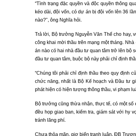
“Tình trạng đặc quyền và độc quyền thông qua 
kéo dài, đội vốn, có dự án bị đội vốn lên 36 lầ
nào?", ông Nghĩa hỏi.
Trả lời, Bộ trưởng Nguyễn Văn Thể cho hay, 
công khai mời thầu trên mạng một tháng. Nhà
án nào có hai nhà đầu tư quan tâm trở lên bộ s
đầu tư quan tâm, buộc bộ này phải chỉ định thầ
“Chúng tôi phải chỉ định thầu theo quy định 
chức năng, nhất là Bộ Kế hoạch và Đầu tư g
phát hiện có hiện tượng thông thầu, vi phạm luậ
Bộ trưởng cũng thừa nhận, thực tế, có một số 
đều họp giao ban, kiểm tra, giám sát với hy 
tránh lãng phí.
Chưa thỏa mãn, giơ biển tranh luận, ĐB Trương