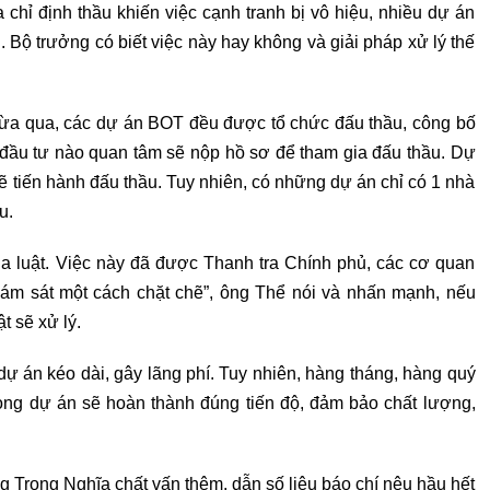
chỉ định thầu khiến việc cạnh tranh bị vô hiệu, nhiều dự án
n. Bộ trưởng có biết việc này hay không và giải pháp xử lý thế
vừa qua, các dự án BOT đều được tổ chức đấu thầu, công bố
 đầu tư nào quan tâm sẽ nộp hồ sơ để tham gia đấu thầu. Dự
ẽ tiến hành đấu thầu. Tuy nhiên, có những dự án chỉ có 1 nhà
u.
của luật. Việc này đã được Thanh tra Chính phủ, các cơ quan
iám sát một cách chặt chẽ”, ông Thể nói và nhấn mạnh, nếu
t sẽ xử lý.
dự án kéo dài, gây lãng phí. Tuy nhiên, hàng tháng, hàng quý
vọng dự án sẽ hoàn thành đúng tiến độ, đảm bảo chất lượng,
 Trọng Nghĩa chất vấn thêm, dẫn số liệu báo chí nêu hầu hết