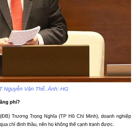
T Nguyễn Văn Thể. Ảnh: HG
lãng phí?
 (ĐB) Trương Trọng Nghĩa (TP Hồ Chí Minh), doanh nghiệp
qua chỉ định thầu, nên họ không thể cạnh tranh được.