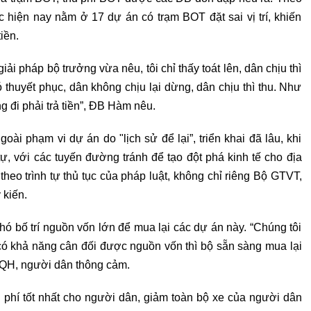
ện nay nằm ở 17 dự án có trạm BOT đặt sai vị trí, khiến
iền.
ải pháp bộ trưởng vừa nêu, tôi chỉ thấy toát lên, dân chịu thì
 thuyết phục, dân không chịu lại dừng, dân chịu thì thu. Như
ng đi phải trả tiền”, ĐB Hàm nêu.
ài phạm vi dự án do "lịch sử để lại”, triển khai đã lâu, khi
, với các tuyến đường tránh để tạo đột phá kinh tế cho địa
heo trình tự thủ tục của pháp luật, không chỉ riêng Bộ GTVT,
 kiến.
ó bố trí nguồn vốn lớn để mua lại các dự án này. “Chúng tôi
có khả năng cân đối được nguồn vốn thì bộ sẵn sàng mua lại
HQH, người dân thông cảm.
i phí tốt nhất cho người dân, giảm toàn bộ xe của người dân