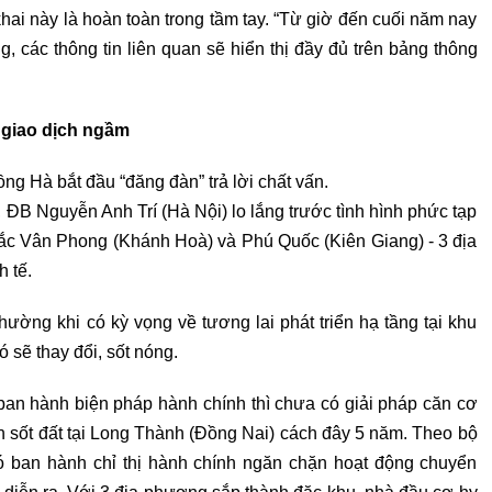
khai này là hoàn toàn trong tầm tay. “Từ giờ đến cuối năm nay
, các thông tin liên quan sẽ hiển thị đầy đủ trên bảng thông
 giao dịch ngầm
 Hà bắt đầu “đăng đàn” trả lời chất vấn.
”, ĐB Nguyễn Anh Trí (Hà Nội) lo lắng trước tình hình phức tạp
 Bắc Vân Phong (Khánh Hoà) và Phú Quốc (Kiên Giang) - 3 địa
 tế.
hường khi có kỳ vọng về tương lai phát triển hạ tầng tại khu
ó sẽ thay đổi, sốt nóng.
 ban hành biện pháp hành chính thì chưa có giải pháp căn cơ
n sốt đất tại Long Thành (Đồng Nai) cách đây 5 năm. Theo bộ
ó ban hành chỉ thị hành chính ngăn chặn hoạt động chuyển