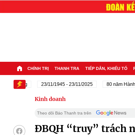
CHÍNH TRỊ
THANH TRA
TIẾP DÂN, KHIẾU TỐ
của Đảng
23/11/1945 - 23/11/2025
80 năm Hành trình
Kinh doanh
Theo dõi Báo Thanh tra trên
ĐBQH “truy” trách n