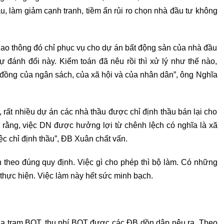
u, làm giảm cạnh tranh, tiềm ẩn rủi ro chọn nhà đầu tư không
 giao thông đó chỉ phục vụ cho dự án bất động sản của nhà đầu
ự đánh đổi này. Kiểm toán đã nêu rồi thì xử lý như thế nào,
 đồng của ngân sách, của xã hội và của nhân dân”, ông Nghĩa
rất nhiều dự án các nhà thầu được chỉ định thầu bán lại cho
o rằng, việc DN được hưởng lợi từ chênh lệch có nghĩa là xã
iệc chỉ định thầu”, ĐB Xuân chất vấn.
theo đúng quy định. Việc gì cho phép thì bộ làm. Có những
 thực hiện. Việc làm này hết sức minh bạch.
ủa trạm BOT, thu phí BOT được các ĐB dồn dập nêu ra. Theo