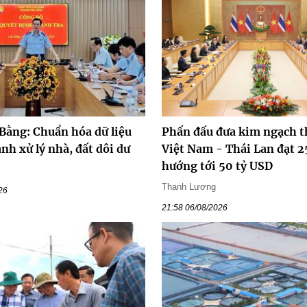
 Bằng: Chuẩn hóa dữ liệu
Phấn đấu đưa kim ngạch 
nh xử lý nhà, đất dôi dư
Việt Nam - Thái Lan đạt 2
hướng tới 50 tỷ USD
Thanh Lương
26
21:58 06/08/2026