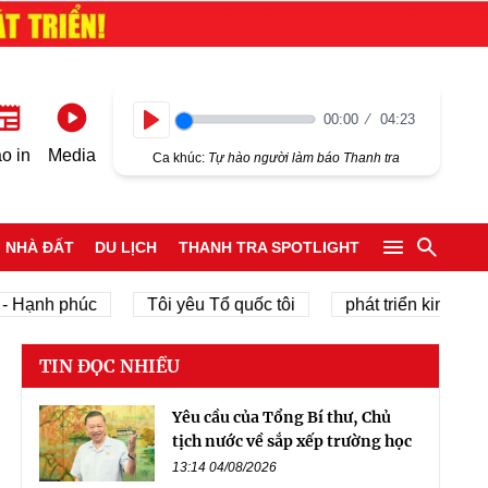
00:00
04:23
Play
o in
Media
Ca khúc:
Tự hào người làm báo Thanh tra
NHÀ ĐẤT
DU LỊCH
THANH TRA SPOTLIGHT
h phúc
Tôi yêu Tổ quốc tôi
phát triển kinh tế tư nhân
TIN ĐỌC NHIỀU
Yêu cầu của Tổng Bí thư, Chủ
tịch nước về sắp xếp trường học
13:14 04/08/2026