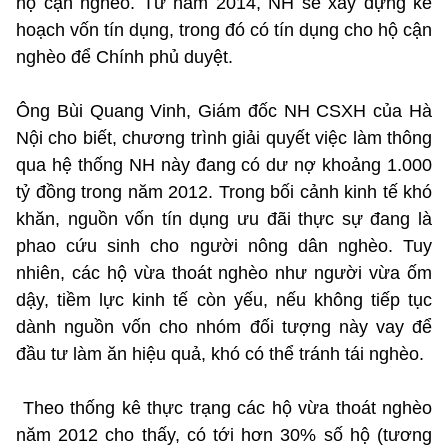
hộ cận nghèo. Từ năm 2014, NH sẽ xây dựng kế
hoạch vốn tín dụng, trong đó có tín dụng cho hộ cận
nghèo để Chính phủ duyệt.
Ông Bùi Quang Vinh, Giám đốc NH CSXH của Hà
Nội cho biết, chương trình giải quyết việc làm thông
qua hệ thống NH này đang có dư nợ khoảng 1.000
tỷ đồng trong năm 2012. Trong bối cảnh kinh tế khó
khăn, nguồn vốn tín dụng ưu đãi thực sự đang là
phao cứu sinh cho người nông dân nghèo. Tuy
nhiên, các hộ vừa thoát nghèo như người vừa ốm
dậy, tiềm lực kinh tế còn yếu, nếu không tiếp tục
dành nguồn vốn cho nhóm đối tượng này vay để
đầu tư làm ăn hiệu quả, khó có thể tránh tái nghèo.
Theo thống kê thực trạng các hộ vừa thoát nghèo
năm 2012 cho thấy, có tới hơn 30% số hộ (tương