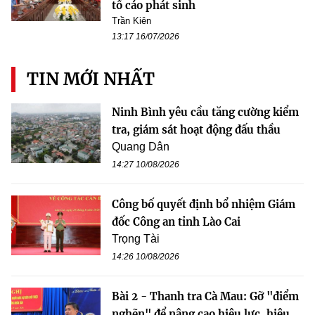
tố cáo phát sinh
Trần Kiên
13:17 16/07/2026
TIN MỚI NHẤT
Ninh Bình yêu cầu tăng cường kiểm
tra, giám sát hoạt động đấu thầu
Quang Dân
14:27 10/08/2026
Công bố quyết định bổ nhiệm Giám
đốc Công an tỉnh Lào Cai
Trọng Tài
14:26 10/08/2026
Bài 2 - Thanh tra Cà Mau: Gỡ "điểm
nghẽn" để nâng cao hiệu lực, hiệu