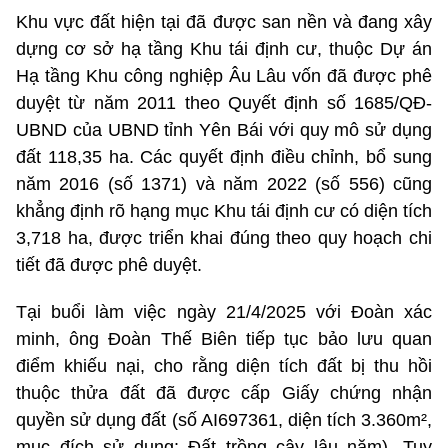
Khu vực đất hiện tại đã được san nền và đang xây
dựng cơ sở hạ tầng Khu tái định cư, thuộc Dự án
Hạ tầng Khu công nghiệp Âu Lâu vốn đã được phê
duyệt từ năm 2011 theo Quyết định số 1685/QĐ-
UBND của UBND tỉnh Yên Bái với quy mô sử dụng
đất 118,35 ha. Các quyết định điều chỉnh, bổ sung
năm 2016 (số 1371) và năm 2022 (số 556) cũng
khẳng định rõ hạng mục Khu tái định cư có diện tích
3,718 ha, được triển khai đúng theo quy hoạch chi
tiết đã được phê duyệt.
Tại buổi làm việc ngày 21/4/2025 với Đoàn xác
minh, ông Đoàn Thế Biên tiếp tục bảo lưu quan
điểm khiếu nại, cho rằng diện tích đất bị thu hồi
thuộc thửa đất đã được cấp Giấy chứng nhận
quyền sử dụng đất (số AI697361, diện tích 3.360m²,
mục đích sử dụng: Đất trồng cây lâu năm). Tuy