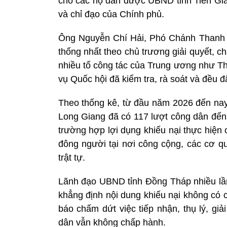
cho các hộ dân được UBND tỉnh Tiền Gian
và chỉ đạo của Chính phủ.
Ông Nguyễn Chí Hải, Phó Chánh Thanh t
thống nhất theo chủ trương giải quyết, c
nhiều tổ công tác của Trung ương như T
vụ Quốc hội đã kiểm tra, rà soát và đều đ
Theo thống kê, từ đầu năm 2026 đến nay,
Long Giang đã có 117 lượt công dân đến 
trường hợp lợi dụng khiếu nại thực hiện 
đông người tại nơi công cộng, các cơ q
trật tự.
Lãnh đạo UBND tỉnh Đồng Tháp nhiều lần 
khẳng định nội dung khiếu nại không có 
báo chấm dứt việc tiếp nhận, thụ lý, giả
dân vẫn không chấp hành.