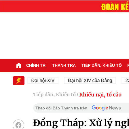
CHÍNH TRỊ
THANH TRA
TIẾP DÂN, KHIẾU TỐ
XIV
Đại hội XIV
Đại hội XIV của Đảng
23/11/1
Khiếu nại, tố cáo
Tiếp dân, Khiếu tố
/
Theo dõi Báo Thanh tra trên
Đồng Tháp: Xử lý ngh