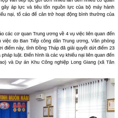
hợp vẫn tiếp tục gửi đơn nhiều lần đến nhiều cơ quan
, gây áp lực và tiêu tốn nguồn lực của bộ máy hành
ếu nại, tố cáo để cản trở hoạt động bình thường của
o các cơ quan Trung ương về 4 vụ việc liên quan đến
ụ việc do Ban Tiếp công dân Trung ương, Văn phòng
 điểm này, tỉnh Đồng Tháp đã giải quyết dứt điểm 23
 pháp luật. Điển hình là các vụ khiếu nại liên quan đến
ao) và Dự án Khu Công nghiệp Long Giang (xã Tân