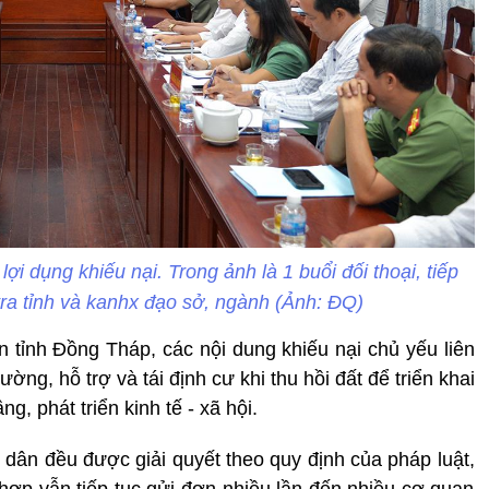
i dụng khiếu nại. Trong ảnh là 1 buổi đối thoại, tiếp
a tỉnh và kanhx đạo sở, ngành (Ảnh: ĐQ)
tỉnh Đồng Tháp, các nội dung khiếu nại chủ yếu liên
ờng, hỗ trợ và tái định cư khi thu hồi đất để triển khai
, phát triển kinh tế - xã hội.
g dân đều được giải quyết theo quy định của pháp luật,