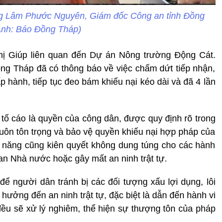
ớng Lâm Phước Nguyên, Giám đốc Công an tỉnh Đồng
Ảnh: Báo Đồng Tháp)
Thị Giúp liên quan đến Dự án Nông trường Động Cát.
ng Tháp đã có thông báo về việc chấm dứt tiếp nhận,
p hành, tiếp tục đeo bám khiếu nại kéo dài và đã 4 lần
 tố cáo là quyền của công dân, được quy định rõ trong
uôn tôn trọng và bảo vệ quyền khiếu nại hợp pháp của
 năng cũng kiên quyết không dung túng cho các hành
an Nhà nước hoặc gây mất an ninh trật tự.
 người dân tránh bị các đối tượng xấu lợi dụng, lôi
h hưởng đến an ninh trật tự, đặc biệt là dẫn đến hành vi
đều sẽ xử lý nghiêm, thể hiện sự thượng tôn của pháp