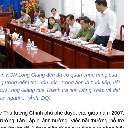
ự án KCN Long Giang đều đã cơ quan chức năng của
 ương kiểm tra, đôn đốc. Trong ảnh là buổi tiếp, đối
 KCN Long Giang của Thanh tra tỉnh Đồng Tháp và đại
sở, ngành... (Ảnh: ĐQ)
 Thủ tướng Chính phủ phê duyệt vào giữa năm 2007,
rường Tân Lập bị ảnh hưởng. Việc bồi thường, hỗ trợ