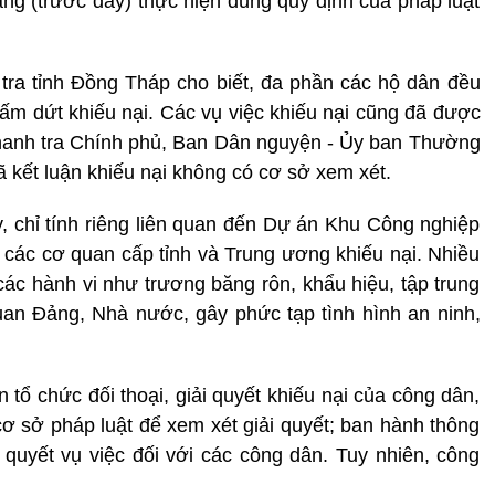
g (trước đây) thực hiện đúng quy định của pháp luật
ra tỉnh Đồng Tháp cho biết, đa phần các hộ dân đều
hấm dứt khiếu nại. Các vụ việc khiếu nại cũng đã được
hanh tra Chính phủ, Ban Dân nguyện - Ủy ban Thường
ã kết luận khiếu nại không có cơ sở xem xét.
 chỉ tính riêng liên quan đến Dự án Khu Công nghiệp
các cơ quan cấp tỉnh và Trung ương khiếu nại. Nhiều
các hành vi như trương băng rôn, khẩu hiệu, tập trung
uan Đảng, Nhà nước, gây phức tạp tình hình an ninh,
tổ chức đối thoại, giải quyết khiếu nại của công dân,
cơ sở pháp luật để xem xét giải quyết; ban hành thông
i quyết vụ việc đối với các công dân. Tuy nhiên, công