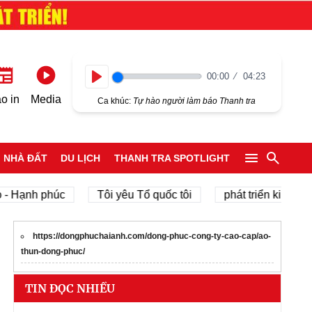
00:00
04:23
Play
o in
Media
Ca khúc:
Tự hào người làm báo Thanh tra
NHÀ ĐẤT
DU LỊCH
THANH TRA SPOTLIGHT
nh phúc
Tôi yêu Tổ quốc tôi
phát triển kinh tế tư nhâ
https://dongphuchaianh.com/dong-phuc-cong-ty-cao-cap/ao-
thun-dong-phuc/
TIN ĐỌC NHIỀU