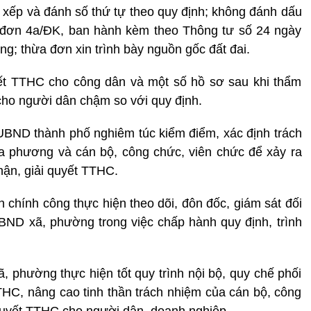
 xếp và đánh số thứ tự theo quy định; không đánh dấu
u đơn 4a/ĐK, ban hành kèm theo Thông tư số 24 ngày
g; thừa đơn xin trình bày nguồn gốc đất đai.
yết TTHC cho công dân và một số hồ sơ sau khi thẩm
i cho người dân chậm so với quy định.
 UBND thành phố nghiêm túc kiểm điểm, xác định trách
ịa phương và cán bộ, công chức, viên chức để xảy ra
nhận, giải quyết TTHC.
 chính công thực hiện theo dõi, đôn đốc, giám sát đối
UBND xã, phường trong việc chấp hành quy định, trình
, phường thực hiện tốt quy trình nội bộ, quy chế phối
THC, nâng cao tinh thần trách nhiệm của cán bộ, công
i quyết TTHC cho người dân, doanh nghiệp.