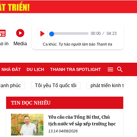
00:00
04:23
Play
o in
Media
Ca khúc:
Tự hào người làm báo Thanh tra
NHÀ ĐẤT
DU LỊCH
THANH TRA SPOTLIGHT
 phúc
Tôi yêu Tổ quốc tôi
phát triển kinh tế tư nhân
TIN ĐỌC NHIỀU
Yêu cầu của Tổng Bí thư, Chủ
tịch nước về sắp xếp trường học
13:14 04/08/2026