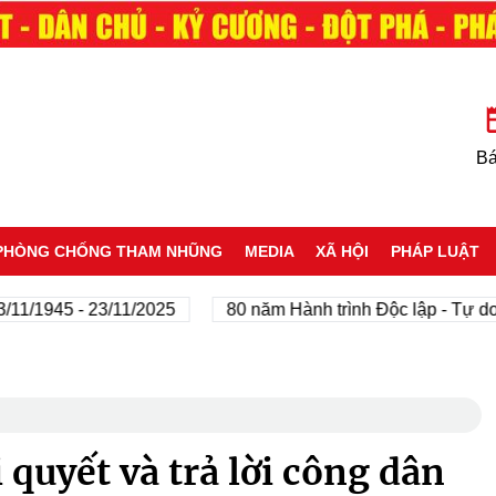
Bá
PHÒNG CHỐNG THAM NHŨNG
MEDIA
XÃ HỘI
PHÁP LUẬT
945 - 23/11/2025
80 năm Hành trình Độc lập - Tự do - H
 quyết và trả lời công dân