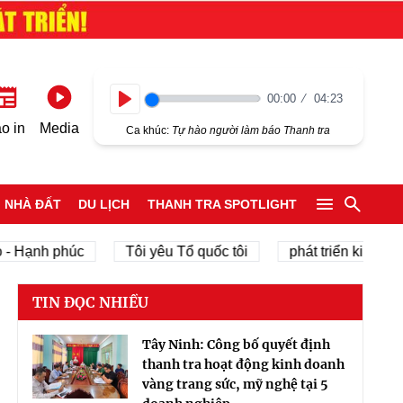
00:00
04:23
Play
o in
Media
Ca khúc:
Tự hào người làm báo Thanh tra
NHÀ ĐẤT
DU LỊCH
THANH TRA SPOTLIGHT
ạnh phúc
Tôi yêu Tổ quốc tôi
phát triển kinh tế tư nh
TIN ĐỌC NHIỀU
Tây Ninh: Công bố quyết định
thanh tra hoạt động kinh doanh
vàng trang sức, mỹ nghệ tại 5