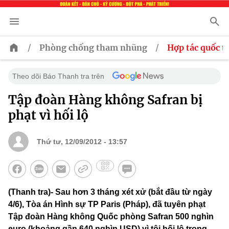
/
/
Phòng chống tham nhũng
Hợp tác quốc t
Theo dõi Báo Thanh tra trên
Tập đoàn Hàng không Safran bị
phạt vì hối lộ
Thứ tư, 12/09/2012 - 13:57
(Thanh tra)- Sau hơn 3 tháng xét xử (bắt đầu từ ngày
4/6), Tòa án Hình sự TP Paris (Pháp), đã tuyên phạt
Tập đoàn Hàng không Quốc phòng Safran 500 nghìn
euro (khoảng gần 640 nghìn USD) vì tội hối lộ trong