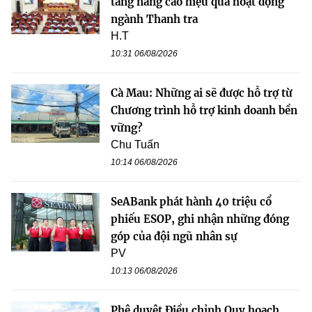
tảng nâng cao hiệu quả hoạt động
ngành Thanh tra
H.T
10:31 06/08/2026
Cà Mau: Những ai sẽ được hỗ trợ từ
Chương trình hỗ trợ kinh doanh bền
vững?
Chu Tuấn
10:14 06/08/2026
SeABank phát hành 40 triệu cổ
phiếu ESOP, ghi nhận những đóng
góp của đội ngũ nhân sự
PV
10:13 06/08/2026
Phê duyệt Điều chỉnh Quy hoạch