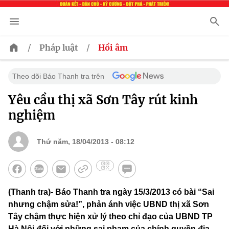
/
/
Pháp luật
Hồi âm
Theo dõi Báo Thanh tra trên
Yêu cầu thị xã Sơn Tây rút kinh
nghiệm
Thứ năm, 18/04/2013 - 08:12
(Thanh tra)- Báo Thanh tra ngày 15/3/2013 có bài “Sai
nhưng chậm sửa!”, phản ánh việc UBND thị xã Sơn
Tây chậm thực hiện xử lý theo chỉ đạo của UBND TP
Hà Nội đối với những sai phạm của chính quyền địa