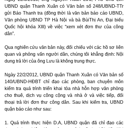
UBND quận Thanh Xuân có Văn bản số 248/UBND-TTr
gửi Báo Thanh tra (đồng thời là văn bản báo cáo UBND,
Văn phòng UBND TP Hà Nội và bà BùiThị An, Đại biểu
Quốc hội khóa XIII) về việc “xem xét đơn thư của công
dân”.
Qua nghiên cứu văn bản này, đối chiếu với các hồ sơ liên
quan và phỏng vấn người dân, chúng tôi khẳng định: Nội
dung trả lời của ông Lưu là không trung thực.
Ngày 22/2/2012, UBND quận Thanh Xuân có Văn bản số
140/UBND-HĐBT chỉ đạo các phòng, ban chuyên môn
kiểm tra quá trình triển khai tòa nhà hỗn hợp văn phòng
cho thuê, dịch vụ công cộng và nhà ở và việc tiếp, đối
thoại trả lời đơn thư công dân. Sau khi kiểm tra, UBND
quận báo cáo như sau:
1. Quá trình thực hiện D.A, UBND quận đã chỉ đạo các