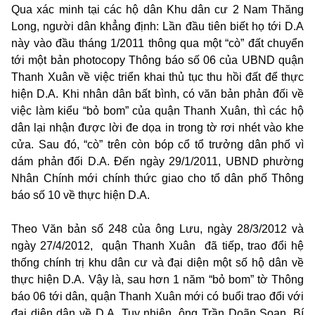
Qua xác minh tại các hộ dân Khu dân cư 2 Nam Thăng
Long, người dân khẳng định: Lần đầu tiên biết họ tới D.A
này vào đầu tháng 1/2011 thông qua một “cò” đất chuyển
tới một bản photocopy Thông báo số 06 của UBND quận
Thanh Xuân về việc triển khai thủ tục thu hồi đất để thực
hiện D.A. Khi nhân dân bất bình, có văn bản phản đối về
việc làm kiểu “bỏ bom” của quận Thanh Xuân, thì các hộ
dân lại nhận được lời đe dọa in trong tờ rơi nhét vào khe
cửa. Sau đó, “cò” trên còn bóp cổ tổ trưởng dân phố vì
dám phản đối D.A. Đến ngày 29/1/2011, UBND phường
Nhân Chính mới chính thức giao cho tổ dân phố Thông
báo số 10 về thực hiện D.A.
Theo Văn bản số 248 của ông Lưu, ngày 28/3/2012 và
ngày 27/4/2012, quận Thanh Xuân đã tiếp, trao đổi hệ
thống chính trị khu dân cư và đại diện một số hộ dân về
thực hiện D.A. Vậy là, sau hơn 1 năm “bỏ bom” tờ Thông
báo 06 tới dân, quận Thanh Xuân mới có buổi trao đổi với
đại diện dân về D.A. Tuy nhiên, ông Trần Doãn Soạn, Bí