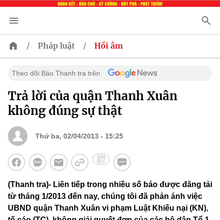
/
/
Pháp luật
Hồi âm
Theo dõi Báo Thanh tra trên
Trả lời của quận Thanh Xuân
không đúng sự thật
Thứ ba, 02/04/2013 - 15:25
(Thanh tra)- Liên tiếp trong nhiều số báo được đăng tải
từ tháng 1/2013 đến nay, chúng tôi đã phản ánh việc
UBND quận Thanh Xuân vi phạm Luật Khiếu nại (KN),
tố cáo (TC), không giải quyết đơn của các hộ dân Tổ 1,