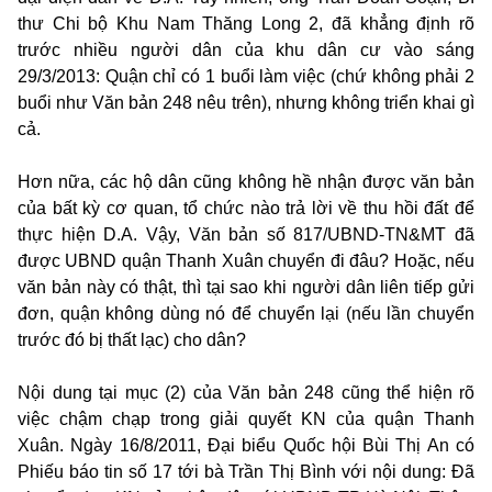
thư Chi bộ Khu Nam Thăng Long 2, đã khẳng định rõ
trước nhiều người dân của khu dân cư vào sáng
29/3/2013: Quận chỉ có 1 buổi làm việc (chứ không phải 2
buổi như Văn bản 248 nêu trên), nhưng không triển khai gì
cả.
Hơn nữa, các hộ dân cũng không hề nhận được văn bản
của bất kỳ cơ quan, tổ chức nào trả lời về thu hồi đất để
thực hiện D.A. Vậy, Văn bản số 817/UBND-TN&MT đã
được UBND quận Thanh Xuân chuyển đi đâu? Hoặc, nếu
văn bản này có thật, thì tại sao khi người dân liên tiếp gửi
đơn, quận không dùng nó để chuyển lại (nếu lần chuyển
trước đó bị thất lạc) cho dân?
Nội dung tại mục (2) của Văn bản 248 cũng thể hiện rõ
việc chậm chạp trong giải quyết KN của quận Thanh
Xuân. Ngày 16/8/2011, Đại biểu Quốc hội Bùi Thị An có
Phiếu báo tin số 17 tới bà Trần Thị Bình với nội dung: Đã