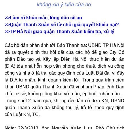
không xin ý kiến của họ.
>>Làm rõ khúc mắc, lòng dân sẽ an
>>Quận Thanh Xuân sẽ từ chối giải quyết khiếu nại?
>>TP Hà Nội giao quận Thanh Xuân kiểm tra, xử lý
Các hộ dân phản ánh tới Báo Thanh tra: UBND TP Hà Nội
đã ra quyết định thu hồi đất của các hộ để giao Cty Cổ
phần Đào tạo và Xây lắp Điện Hà Nội thực hiện dự án
(D.A) tòa nhà hỗn hợp văn phòng cho thuê, dịch vụ công
cộng và nhà ở là trái các quy định của Luật Đất đai vì đây
là D.A tư nhân, kinh doanh kiếm lời. Trong quá trình triển
khai, UBND quận Thanh Xuân đã vi phạm Pháp lệnh Dân
chủ cơ sở, không công khai với dân; ép buộc nhân dân…
Trong suốt 2 năm qua, khi người dân có đơn KN, UBND
quận Thanh Xuân đã không thụ lý, trả lời theo quy định
của Luật KN, TC.
Ngày 22/3/2013, ông Nguyễn Xuân Lưu, Phó Chủ tịch