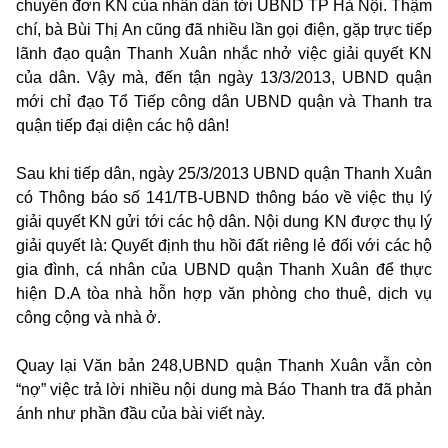
chuyển đơn KN của nhân dân tới UBND TP Hà Nội. Thậm
chí, bà Bùi Thị An cũng đã nhiều lần gọi điện, gặp trực tiếp
lãnh đạo quận Thanh Xuân nhắc nhở việc giải quyết KN
của dân. Vậy mà, đến tận ngày 13/3/2013, UBND quận
mới chỉ đạo Tổ Tiếp công dân UBND quận và Thanh tra
quận tiếp đại diện các hộ dân!
Sau khi tiếp dân, ngày 25/3/2013 UBND quận Thanh Xuân
có Thông báo số 141/TB-UBND thông báo về việc thụ lý
giải quyết KN gửi tới các hộ dân. Nội dung KN được thụ lý
giải quyết là: Quyết định thu hồi đất riêng lẻ đối với các hộ
gia đình, cá nhân của UBND quận Thanh Xuân để thực
hiện D.A tòa nhà hỗn hợp văn phòng cho thuê, dịch vụ
công cộng và nhà ở.
Quay lại Văn bản 248,UBND quận Thanh Xuân vẫn còn
“nợ” việc trả lời nhiều nội dung mà Báo Thanh tra đã phản
ánh như phần đầu của bài viết này.