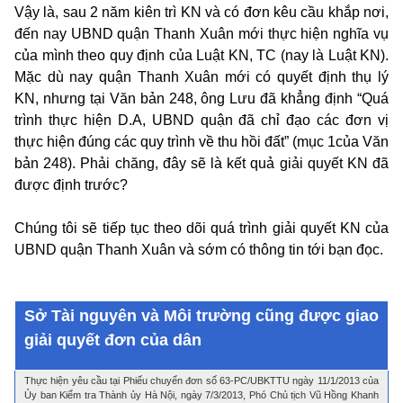
Vậy là, sau 2 năm kiên trì KN và có đơn kêu cầu khắp nơi,
đến nay UBND quận Thanh Xuân mới thực hiện nghĩa vụ
của mình theo quy định của Luật KN, TC (nay là Luật KN).
Mặc dù nay quận Thanh Xuân mới có quyết định thụ lý
KN, nhưng tại Văn bản 248, ông Lưu đã khẳng định “Quá
trình thực hiện D.A, UBND quận đã chỉ đạo các đơn vị
thực hiện đúng các quy trình về thu hồi đất” (mục 1của Văn
bản 248). Phải chăng, đây sẽ là kết quả giải quyết KN đã
được định trước?
Chúng tôi sẽ tiếp tục theo dõi quá trình giải quyết KN của
UBND quận Thanh Xuân và sớm có thông tin tới bạn đọc.
Sở Tài nguyên và Môi trường cũng được giao
giải quyết đơn của dân
Thực hiện yêu cầu tại Phiếu chuyển đơn số 63-PC/UBKTTU ngày 11/1/2013 của
Ủy ban Kiểm tra Thành ủy Hà Nội, ngày 7/3/2013, Phó Chủ tịch Vũ Hồng Khanh