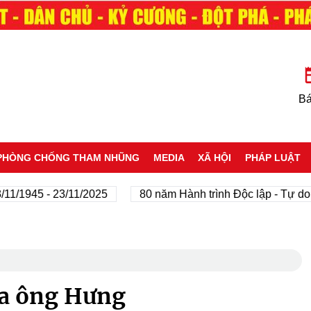
Bá
PHÒNG CHỐNG THAM NHŨNG
MEDIA
XÃ HỘI
PHÁP LUẬT
945 - 23/11/2025
80 năm Hành trình Độc lập - Tự do - Hạ
ủa ông Hưng