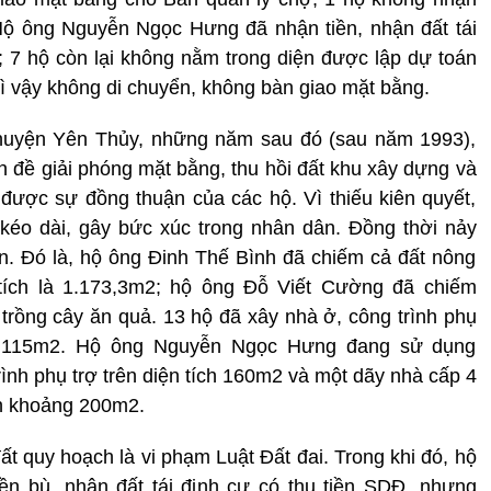
Hộ ông Nguyễn Ngọc Hưng đã nhận tiền, nhận đất tái
 7 hộ còn lại không nằm trong diện được lập dự toán
 vì vậy không di chuyển, không bàn giao mặt bằng.
huyện Yên Thủy, những năm sau đó (sau năm 1993),
 đề giải phóng mặt bằng, thu hồi đất khu xây dựng và
ược sự đồng thuận của các hộ. Vì thiếu kiên quyết,
kéo dài, gây bức xúc trong nhân dân. Đồng thời nảy
n. Đó là, hộ ông Đinh Thế Bình đã chiếm cả đất nông
 tích là 1.173,3m2; hộ ông Đỗ Viết Cường đã chiếm
rồng cây ăn quả. 13 hộ đã xây nhà ở, công trình phụ
à 4.115m2. Hộ ông Nguyễn Ngọc Hưng đang sử dụng
rình phụ trợ trên diện tích 160m2 và một dãy nhà cấp 4
ch khoảng 200m2.
ất quy hoạch là vi phạm Luật Đất đai. Trong khi đó, hộ
n bù, nhận đất tái định cư có thu tiền SDĐ, nhưng