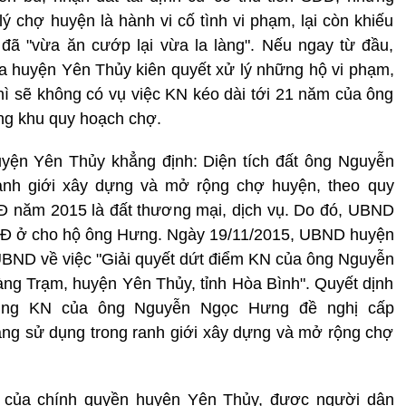
 chợ huyện là hành vi cố tình vi phạm, lại còn khiếu
ã "vừa ăn cướp lại vừa la làng". Nếu ngay từ đầu,
 huyện Yên Thủy kiên quyết xử lý những hộ vi phạm,
ì sẽ không có vụ việc KN kéo dài tới 21 năm của ông
ng khu quy hoạch chợ.
yện Yên Thủy khẳng định: Diện tích đất ông Nguyễn
nh giới xây dựng và mở rộng chợ huyện, theo quy
 năm 2015 là đất thương mại, dịch vụ. Do đó, UBND
 ở cho hộ ông Hưng. Ngày 19/11/2015, UBND huyện
BND về việc "Giải quyết dứt điểm KN của ông Nguyễn
Hàng Trạm, huyện Yên Thủy, tỉnh Hòa Bình". Quyết dịnh
dung KN của ông Nguyễn Ngọc Hưng đề nghị cấp
ng sử dụng trong ranh giới xây dựng và mở rộng chợ
ết của chính quyền huyện Yên Thủy, được người dân