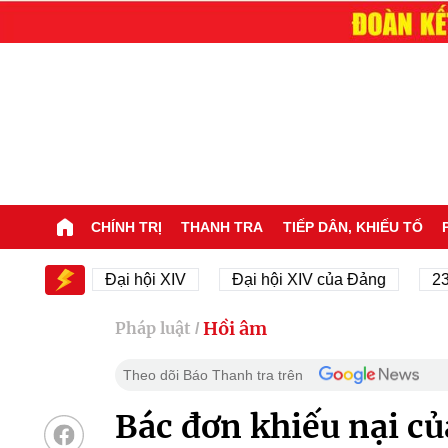
CHÍNH TRỊ
THANH TRA
TIẾP DÂN, KHIẾU TỐ
XIV
Đại hội XIV
Đại hội XIV của Đảng
23/11/1
Hồi âm
Pháp luật
/
Theo dõi Báo Thanh tra trên
Bác đơn khiếu nại c