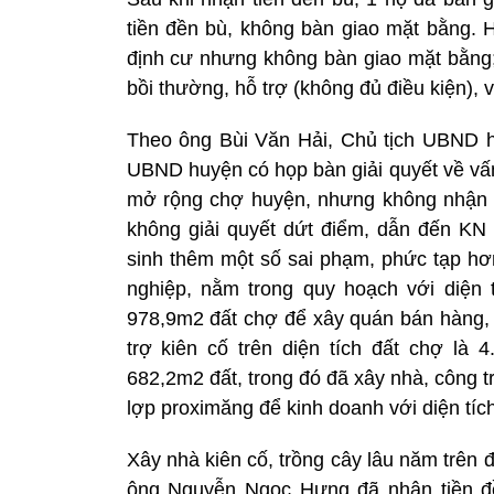
tiền đền bù, không bàn giao mặt bằng. 
định cư nhưng không bàn giao mặt bằng;
bồi thường, hỗ trợ (không đủ điều kiện),
Theo ông Bùi Văn Hải, Chủ tịch UBND 
UBND huyện có họp bàn giải quyết về vấn
mở rộng chợ huyện, nhưng không nhận đ
không giải quyết dứt điểm, dẫn đến KN 
sinh thêm một số sai phạm, phức tạp hơ
nghiệp, nằm trong quy hoạch với diện
978,9m2 đất chợ để xây quán bán hàng, t
trợ kiên cố trên diện tích đất chợ l
682,2m2 đất, trong đó đã xây nhà, công t
lợp proximăng để kinh doanh với diện tí
Xây nhà kiên cố, trồng cây lâu năm trên đ
ông Nguyễn Ngọc Hưng đã nhận tiền đề