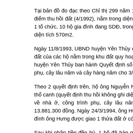
Tại bản đồ đo đạc theo Chỉ thị 299 năm 
điểm thu hồi đất (4/1992), nằm trong di
1 tổ chức, 10 hộ gia đình đang SDĐ, tro
diện tích 570m2.
Ngày 11/8/1993, UBND huyện Yên Thủy đ
đất của các hộ nằm trong khu đất quy h
huyện Yên Thủy ban hành Quyết định số 2
phụ, cây lâu năm và cây hàng năm cho 3/
Theo 2 quyết định trên, hộ ông Nguyễn
thổ canh (quyết định thu hồi không ghi diệ
về nhà ở, công trình phụ, cây lâu nă
13.881.300 đồng. Ngày 24/3/1994, ông Hư
đình ông Hưng được giao 1 thửa đất ở có
Sau khi nhận tiền đền bù, 1 hộ đã bàn 