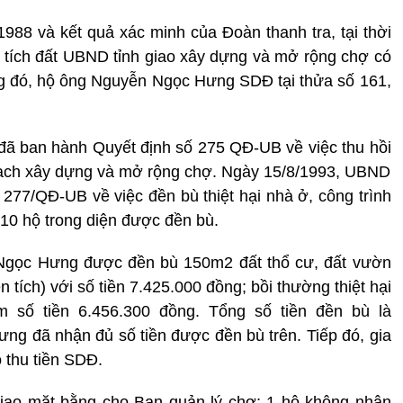
1988 và kết quả xác minh của Đoàn thanh tra, tại thời
ện tích đất UBND tỉnh giao xây dựng và mở rộng chợ có
ng đó, hộ ông Nguyễn Ngọc Hưng SDĐ tại thửa số 161,
ã ban hành Quyết định số 275 QĐ-UB về việc thu hồi
oạch xây dựng và mở rộng chợ. Ngày 15/8/1993, UBND
77/QĐ-UB về việc đền bù thiệt hại nhà ở, công trình
10 hộ trong diện được đền bù.
 Ngọc Hưng được đền bù 150m2 đất thổ cư, đất vườn
n tích) với số tiền 7.425.000 đồng; bồi thường thiệt hại
m số tiền 6.456.300 đồng. Tổng số tiền đền bù là
ng đã nhận đủ số tiền được đền bù trên. Tiếp đó, gia
 thu tiền SDĐ.
giao mặt bằng cho Ban quản lý chợ; 1 hộ không nhận