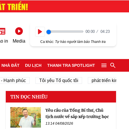
00:00
04:23
Play
o in
Media
Ca khúc:
Tự hào người làm báo Thanh tra
NHÀ ĐẤT
DU LỊCH
THANH TRA SPOTLIGHT
nh phúc
Tôi yêu Tổ quốc tôi
phát triển kinh tế tư nhâ
TIN ĐỌC NHIỀU
Yêu cầu của Tổng Bí thư, Chủ
tịch nước về sắp xếp trường học
13:14 04/08/2026