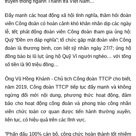
truyền thống ngành Thanh tra Việt Nam…
Đẩy mạnh các hoạt động xã hội tình nghĩa, thăm hỏi đoàn
viên Công đoàn có hoàn cảnh khó khăn nhân dịp các ngày
lễ, tết; phát động đoàn viên Công đoàn tham gia ủng hộ:
Quỹ “Đền ơn đáp nghĩa”; tổ chức gặp mặt đoàn viên Công
đoàn là thương binh, con liệt sỹ nhân ngày 27/7; ủng hộ
đồng bào bị lũ lụt; ủng hộ Quỹ Vì người nghèo… với tổng
số tiền là 90 triệu đồng…
Ông Vũ Hồng Khánh - Chủ tịch Công đoàn TTCP cho biết,
năm 2019, Công đoàn TTCP tiếp tục đẩy mạnh và không
ngừng đổi mới nội dung, phương thức hoạt động, đảm
bảo cho hoạt động công đoàn và phong trào công nhân
viên chức toàn cơ quan được tiến hành thường xuyên,
liên tục, có hiệu quả trên các lĩnh vực.
“Phấn đấu 100% cán bộ, công chức hoàn thành tốt nhiệm