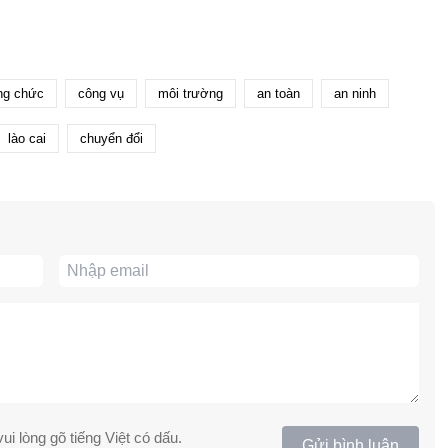
ng chức
công vụ
môi trường
an toàn
an ninh
lào cai
chuyển đổi
ui lòng gõ tiếng Việt có dấu.
Gửi bình luận