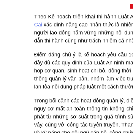
Theo Kế hoạch triển khai thi hành Luậ
Cai
xác định nâng cao nhận thức là nhiệm
người lao động nắm vững những nội dun
dẫn thi hành cũng như trách nhiệm cá nhâ
Điểm đáng chú ý là kế hoạch yêu cầu 1
đầy đủ các quy định của Luật An ninh mạ
họp cơ quan, sinh hoạt chi bộ, đồng thời
thống quản lý văn bản, nhóm làm việc tr
lan tỏa nội dung pháp luật một cách thườn
Trong bối cảnh các hoạt động quản lý, đ
nguy cơ mất an toàn thông tin không ch
phát từ những sơ suất trong quá trình sử 
vậy, cùng với công tác tuyên truyền, Thanh
và kỹ năng cho đội ngũ cán bộ, công chứ