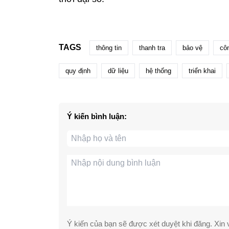
TAGS
thông tin
thanh tra
bảo vệ
cô
quy định
dữ liệu
hệ thống
triển khai
Ý kiến bình luận:
Ý kiến của bạn sẽ được xét duyệt khi đăng. Xin v