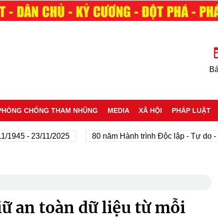
Bá
PHÒNG CHỐNG THAM NHŨNG
MEDIA
XÃ HỘI
PHÁP LUẬT
45 - 23/11/2025
80 năm Hành trình Độc lập - Tự do - Hạn
ữ an toàn dữ liệu từ mỗi