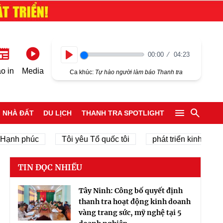
00:00
04:23
Play
o in
Media
Ca khúc:
Tự hào người làm báo Thanh tra
NHÀ ĐẤT
DU LỊCH
THANH TRA SPOTLIGHT
h phúc
Tôi yêu Tổ quốc tôi
phát triển kinh tế tư nhân
TIN ĐỌC NHIỀU
Tây Ninh: Công bố quyết định
thanh tra hoạt động kinh doanh
vàng trang sức, mỹ nghệ tại 5