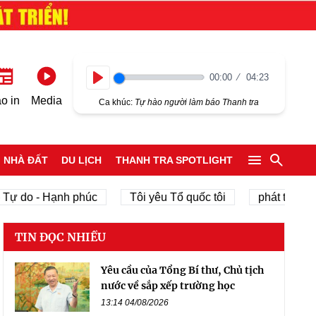
00:00
04:23
Play
o in
Media
Ca khúc:
Tự hào người làm báo Thanh tra
NHÀ ĐẤT
DU LỊCH
THANH TRA SPOTLIGHT
 do - Hạnh phúc
Tôi yêu Tổ quốc tôi
phát triển kinh 
TIN ĐỌC NHIỀU
Yêu cầu của Tổng Bí thư, Chủ tịch
nước về sắp xếp trường học
13:14 04/08/2026