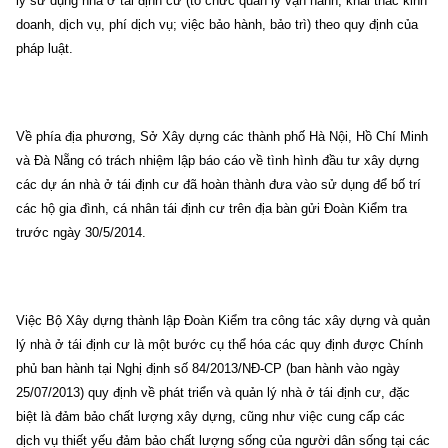
lý sử dụng nhà ở tái định cư (tổ chức quản lý vận hành, khai thác kinh
doanh, dịch vụ, phí dịch vụ; việc bảo hành, bảo trì) theo quy định của
pháp luật.
Về phía địa phương, Sở Xây dựng các thành phố Hà Nội, Hồ Chí Minh
và Đà Nẵng có trách nhiệm lập báo cáo về tình hình đầu tư xây dựng
các dự án nhà ở tái định cư đã hoàn thành đưa vào sử dụng để bố trí
các hộ gia đình, cá nhân tái định cư trên địa bàn gửi Đoàn Kiểm tra
trước ngày 30/5/2014.
Việc Bộ Xây dựng thành lập Đoàn Kiểm tra công tác xây dựng và quản
lý nhà ở tái định cư là một bước cụ thể hóa các quy định được Chính
phủ ban hành tại Nghị định số 84/2013/NĐ-CP (ban hành vào ngày
25/07/2013) quy định về phát triển và quản lý nhà ở tái định cư, đặc
biệt là đảm bảo chất lượng xây dựng, cũng như việc cung cấp các
dịch vụ thiết yếu đảm bảo chất lượng sống của người dân sống tại các