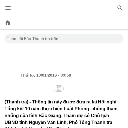
/
/
Thanh tra
Hoạt động ngành
Theo dõi Báo Thanh tra trên
Tham nhũng gây thiệt hại 71 tỷ, khắc
phục 1 tỷ
Thứ tư, 13/01/2016 - 09:58
(Thanh tra) - Thông tin này được đưa ra tại Hội nghị
Tổng kết 10 năm thực hiện Luật Phòng, chống tham
nhũng của tỉnh Bắc Giang. Tham dự có Chủ tịch
UBND tỉnh Nguyễn Văn Linh, Phó Tổng Thanh tra